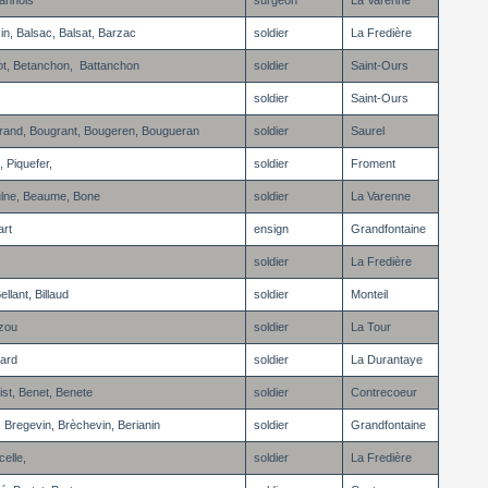
Bannois
surgeon
La Varenne
in, Balsac, Balsat, Barzac
soldier
La Fredière
t, Betanchon, Battanchon
soldier
Saint-Ours
soldier
Saint-Ours
and, Bougrant, Bougeren, Bougueran
soldier
Saurel
, Piquefer,
soldier
Froment
ulne, Beaume, Bone
soldier
La Varenne
art
ensign
Grandfontaine
soldier
La Fredière
llant, Billaud
soldier
Monteil
ezou
soldier
La Tour
ard
soldier
La Durantaye
st, Benet, Benete
soldier
Contrecoeur
 Bregevin, Brèchevin, Berianin
soldier
Grandfontaine
elle,
soldier
La Fredière