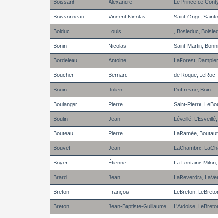
Boissard
Alexandre
Le Prince de Conty
Boissonneau
Vincent-Nicolas
Saint-Onge, Saint
Bolduc
Louis
, Bosleduc, Boisle
Bonin
Nicolas
Saint-Martin, Bonn
Bordeleau
Antoine
LaForest, Dampier
Boucher
Bernard
de Roque, LeRoc
Bouin
Julien
DuFresne, Boin
Boulanger
Pierre
Saint-Pierre, LeBo
Boulin
Jean
Léveillé, L’Esveillé
Bouteau
Pierre
LaRamée, Boutaut
Bouvet
Jean
LaChambre, LaCha
Boyer
Étienne
La Fontaine-Milon,
Brard
Jean
LaReverdra, LaVer
Breton
François
LeBreton, LeBreto
Breton
Jean-Baptiste-Guillaume
L’Ardoise, LeBreto