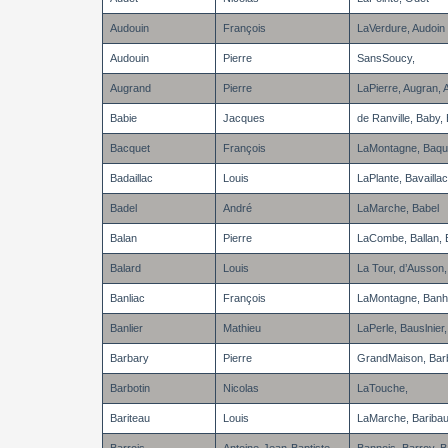
Audouin
François
LaVerdure, Audoin
Audouin
Pierre
SansSoucy,
Augrand
Pierre
LaPierre, Augran,
Babie
Jacques
de Ranville, Baby,
Bacquet
François
LaMontagne, Baque
Badaillac
Louis
LaPlante, Bavailla
Badel
André
LaMarche, Babel
Balan
Pierre
LaCombe, Ballan, 
Balard
Louis
La Tour, d’Ausson,
Banliac
François
LaMontagne, Banhia
Banlier
Mathieu
LaPerle, Bauslnier,
Barbary
Pierre
GrandMaison, Bar
Barbotin
Nicolas
LaTouche,
Bariteau
Louis
LaMarche, Baribaut