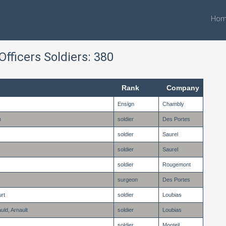
Hom
fficers Soldiers: 380
Rank
Company
Ensign
Chambly
n
soldier
Des Portes
soldier
Saurel
soldier
Saurel
soldier
Rougemont
surgeon
Des Portes
rt
soldier
Loubias
ld, Arnault
soldier
Loubias
soldier
Monteil