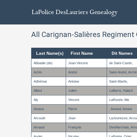
All Carignan-Salières Regiment O
Last Name(s)
First Name
Dit Names
Abbadie (de)
Jean-Vincent
de Saint-Castin,
Achin
André
Saint-André, Archi
Adhémar
Antoine
Saint-Martin,
Allard
Julien
LaBarre, Halard
Aly
Vincent
LaRosée, Alix
Amans
Pierre
, Amand, Amant
Arcouët
Jean
LaJeunesse, Arcou
Arnaud
François
DesMarchais, Arnau
Audet
Nicolas
LaPointe, Odet