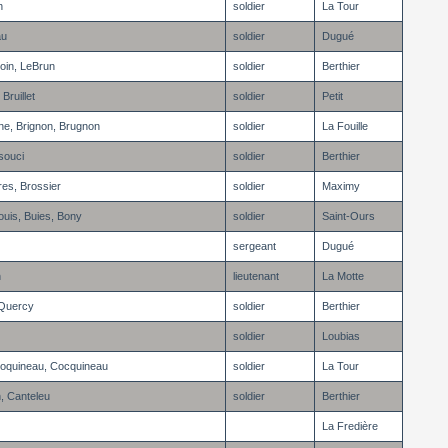
n
soldier
La Tour
au
soldier
Dugué
oin, LeBrun
soldier
Berthier
 Bruillet
soldier
Petit
ne, Brignon, Brugnon
soldier
La Fouille
souci
soldier
Berthier
res, Brossier
soldier
Maximy
ouis, Buies, Bony
soldier
Saint-Ours
sergeant
Dugué
n
lieutenant
La Motte
 Quercy
soldier
Berthier
soldier
Loubias
Coquineau, Cocquineau
soldier
La Tour
, Canteleu
soldier
Berthier
La Fredière