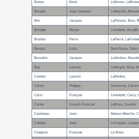
Breton
René
LeBreton, LeBreto
Bricault
Jean-Jacques
LaMarche, Brisse
Brin
Jacques
LaPensée, Bron, B
Brouillet
Michel
LaViolette, Brouillé,
Brunion
Pierre
LaPierre, LaFontai
Bureau
Louis
SansSoucy, Sans 
Bussière
Jacques
LaVerdure, Bussiè
Buy
Laurent
LaVergne, Bouy, B
Cambin
Laurent
LaRivière,
Carion
Philippe
Dufresnoy, Carrio
Carsi
François
LaViolette, Carcy,
Cartier
Joseph-François
LaRose, Quartier
Castineau
Jean
Maison Blanche, 
Catelan
Jean
LeCatalan, Catalan
Chagnon
François
La Rose,