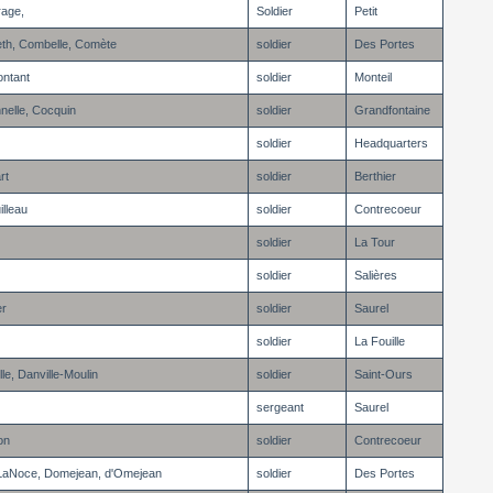
rage,
Soldier
Petit
th, Combelle, Comète
soldier
Des Portes
ontant
soldier
Monteil
nelle, Cocquin
soldier
Grandfontaine
soldier
Headquarters
rt
soldier
Berthier
lleau
soldier
Contrecoeur
soldier
La Tour
soldier
Salières
er
soldier
Saurel
soldier
La Fouille
le, Danville-Moulin
soldier
Saint-Ours
sergeant
Saurel
on
soldier
Contrecoeur
 LaNoce, Domejean, d'Omejean
soldier
Des Portes