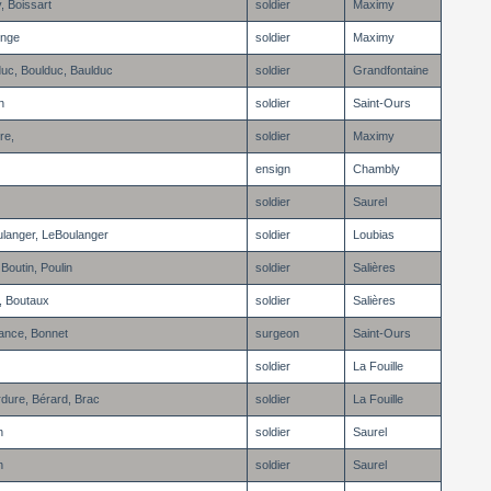
, Boissart
soldier
Maximy
onge
soldier
Maximy
duc, Boulduc, Baulduc
soldier
Grandfontaine
n
soldier
Saint-Ours
re,
soldier
Maximy
ensign
Chambly
soldier
Saurel
ulanger, LeBoulanger
soldier
Loubias
, Boutin, Poulin
soldier
Salières
, Boutaux
soldier
Salières
nce, Bonnet
surgeon
Saint-Ours
soldier
La Fouille
dure, Bérard, Brac
soldier
La Fouille
n
soldier
Saurel
n
soldier
Saurel