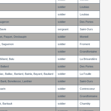
soldier
Loubias
soldier
Loubias
 Augeron
soldier
Des Portes
 Bavie
sergeant
Saint-Ours
t, Paquet, Desbaupin
soldier
Monteil
c, Saguenon
soldier
Froment
soldier
Grandfontaine
Béland, Balu
soldier
La Brisandière
 Ballard
soldier
Des Portes
c, Baillac, Banlard, Bainla, Bayard, Bauliard
soldier
La Fouille
 Banli, Boneliesse, Lanthier
soldier
Saint-Ours
barin
soldier
Contrecoeur
soldier
Grandfointaine
, Baritault
soldier
Chambly