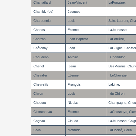
Chamaillard
Jean-Vincent
LaFontaine,
Chambly (de)
Jacques
,
Charbonnier
Louis
Saint-Laurent, Cha
Charles
Étienne
LaJeunesse,
Charron
Jean-Baptiste
LaFerrière,
Châtenay
Jean
LaGuigne, Chaste
Chaudillon
Antoine
, Chandillon
Cherlot
Jean
DesMoulins, Churl
Chevalier
Étienne
, LeChevalier
Chevrefils
François
LaLime,
Chiron
Louis
, du Chiron
Choquet
Nicolas
Champagne, Chou
Clemenceau
Étienne
LaChesnaye, Cle
Cognac
Claude
LaJeunesse, Coig
Colin
Mathurin
LaLiberté, Collin