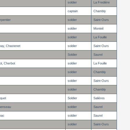
soldier
La Fredière
captain
Chambly
rpentier
soldier
Saint-Ours
soldier
Monteil
soldier
La Fouille
nay, Chastenet
soldier
Saint-Ours
Soldier
Saurel
ot, Cherbot
soldier
La Fouille
soldier
Chambly
soldier
Saint-Ours
soldier
Chambly
quet
Soldier
Salières
menseau
soldier
Saurel
nac
soldier
Saurel
soldier
Saint-Ours