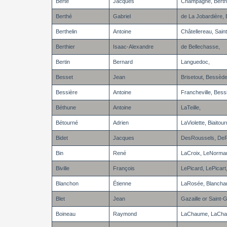
Berté
Jacques
Champagne, Berthé
Berthé
Gabriel
de La Jobardière, 
Berthelin
Antoine
Châtellereau, Sain
Berthier
Isaac-Alexandre
de Bellechasse,
Bertin
Bernard
Languedoc,
Besset
Jean
Brisetout, Bessèd
Bessière
Antoine
Francheville, Bess
Béthune
Antoine
LaTeille,
Bétourné
Adrien
LaViolette, Biaitour
Bidet
Jacques
DesRoussels, DeRo
Bin
René
LaCroix, LeNorma
Biville
François
LePicard, LePicart
Blanchon
Étienne
LaRosée, Blancha
Blet
Jean
Gazaille or Saint-G
Boineau
Raymond
LaChaume, LaChan