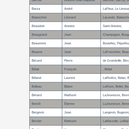
Barrois
Antoine-Jean-Baptiste
Bannois, Barroy, 
Barsa
André
LaFleur, Le Limous
Batanchon
Léonard
LaLande, Batancho
Beaudoin
Antoine
Saint-Antoine,
Beaugrand
Jean
Champagne, Bougr
Beaumont
Jean
Boutefeu, Piquefeu
Beaune
Jean
LaFranchise, Bea
Bécard
Pierre
de Grandville, Béc
Bélair
François
, Belair
Béland
Laurent
LaRivière, Belan, Be
Belleau
Blaise
LaRose, Bellot, B
Bénard
Mathurin
LaJeunesse, Besn
Benoît
Étienne
LaJeunesse, Benoi
Bergevin
Jean
Langevin, Bugeoni,
Bernier
Mathurin
LaMarzelle, LeMarc