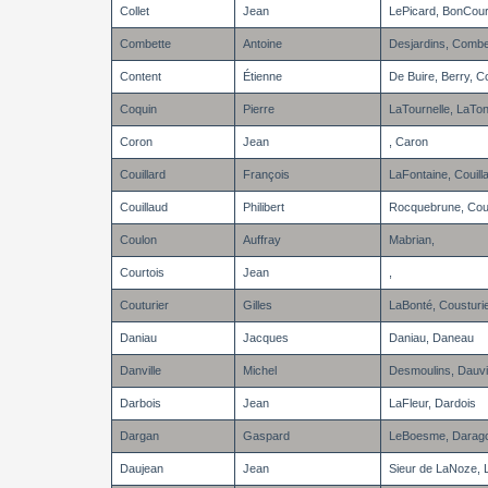
Collet
Jean
LePicard, BonCou
Combette
Antoine
Desjardins, Combe
Content
Étienne
De Buire, Berry, C
Coquin
Pierre
LaTournelle, LaTon
Coron
Jean
, Caron
Couillard
François
LaFontaine, Couilla
Couillaud
Philibert
Rocquebrune, Coui
Coulon
Auffray
Mabrian,
Courtois
Jean
,
Couturier
Gilles
LaBonté, Cousturi
Daniau
Jacques
Daniau, Daneau
Danville
Michel
Desmoulins, Dauvil
Darbois
Jean
LaFleur, Dardois
Dargan
Gaspard
LeBoesme, Darag
Daujean
Jean
Sieur de LaNoze,