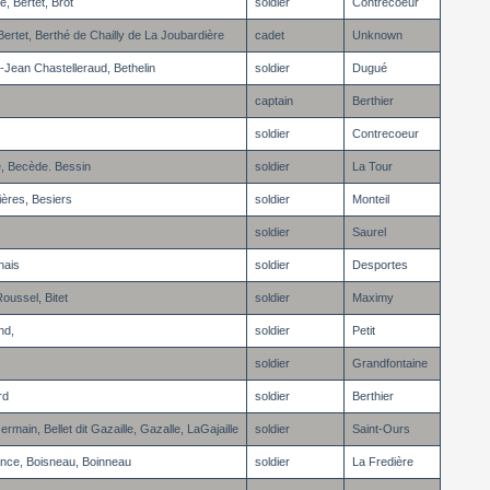
, Bertet, Brot
soldier
Contrecoeur
Bertet, Berthé de Chailly de La Joubardière
cadet
Unknown
t-Jean Chastelleraud, Bethelin
soldier
Dugué
captain
Berthier
soldier
Contrecoeur
e, Becède. Bessin
soldier
La Tour
ières, Besiers
soldier
Monteil
soldier
Saurel
nais
soldier
Desportes
ussel, Bitet
soldier
Maximy
nd,
soldier
Petit
,
soldier
Grandfontaine
rd
soldier
Berthier
ermain, Bellet dit Gazaille, Gazalle, LaGajaille
soldier
Saint-Ours
ce, Boisneau, Boinneau
soldier
La Fredière