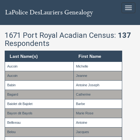
Toggl
navig
1671 Port Royal Acadian Census:
137
Respondents
Last Name(s)
First Name
Aucoin
Michelle
Aucoin
Jeanne
Babin
Antoine Joseph
Bagard
Catherine
Baiolet dit Bajolet
Barbe
Bayon dit Bayols
Marie Rose
Belliveau
Antoine
Belou
Jacques