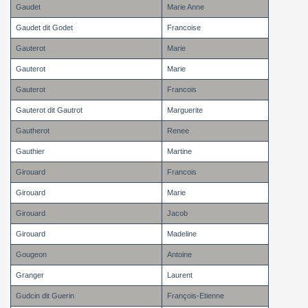
Gaudet
Marie Anne
Gaudet dit Godet
Francoise
Gauterot
Marie
Gauterot
Marie
Gauterot
Francois
Gauterot dit Gautrot
Marguerite
Gautherot
Renee
Gauthier
Martine
Girouard
Francois
Girouard
Marie
Girouard
Jacob
Girouard
Madeline
Gougeon
Antoine
Granger
Laurent
Gudcin dit Guerin
François-Etienne