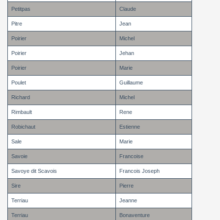
Petitpas
Claude
Pitre
Jean
Poirier
Michel
Poirier
Jehan
Poirier
Marie
Poulet
Guillaume
Richard
Michel
Rimbault
Rene
Robichaut
Estienne
Sale
Marie
Savoie
Francoise
Savoye dit Scavois
Francois Joseph
Sire
Pierre
Terriau
Jeanne
Terriau
Bonaventure