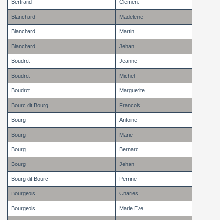
Bertrand
Clement
Blanchard
Madeleine
Blanchard
Martin
Blanchard
Jehan
Boudrot
Jeanne
Boudrot
Michel
Boudrot
Marguerite
Bourc dit Bourg
Francois
Bourg
Antoine
Bourg
Marie
Bourg
Bernard
Bourg
Jehan
Bourg dit Bourc
Perrine
Bourgeois
Charles
Bourgeois
Marie Eve