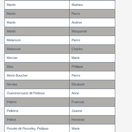
Martin
Mathieu
Martin
Pierre
Martin
Andree
Martin
Marguerite
Melanson
Pierre
Melanson
Charles
Mercier
Marie
Mius
Phillippe
Morin Boucher
Pierre
Nicolas
Elizabeth
Ouestnorouest dit Petitous
Anne
Pelerin
Francois
Pelletrot
Jeanne
Peltret
Henriette
Peselet dit Pesseley, Petitpas
Marie