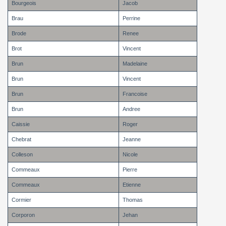
Bourgeois
Jacob
Brau
Perrine
Brode
Renee
Brot
Vincent
Brun
Madelaine
Brun
Vincent
Brun
Francoise
Brun
Andree
Caissie
Roger
Chebrat
Jeanne
Colleson
Nicole
Commeaux
Pierre
Commeaux
Etienne
Cormier
Thomas
Corporon
Jehan