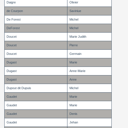
Daigre
Olivier
de Courpon
Saviniue
De Forest
Michel
DeForest
Michel
Doucet
Marie Judith
Doucet
Pierre
Doucet
Germain
Dugast
Marie
Dugast
Anne-Marie
Dugast
Anne
Dupout dit Dupuis
Michel
Gaudet
Marie
Gaudet
Marie
Gaudet
Denis
Gaudet
Jehan