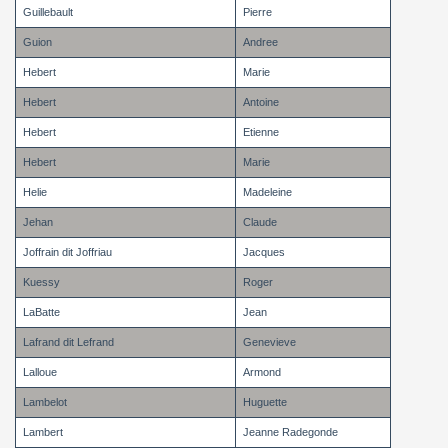
Guillebault
Pierre
Guion
Andree
Hebert
Marie
Hebert
Antoine
Hebert
Etienne
Hebert
Marie
Helie
Madeleine
Jehan
Claude
Joffrain dit Joffriau
Jacques
Kuessy
Roger
LaBatte
Jean
Lafrand dit Lefrand
Genevieve
Lalloue
Armond
Lambelot
Huguette
Lambert
Jeanne Radegonde