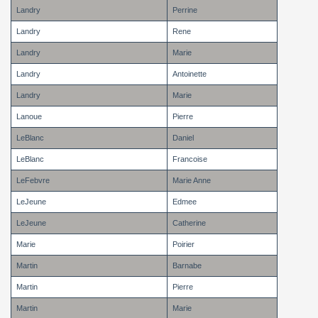
Landry
Perrine
Landry
Rene
Landry
Marie
Landry
Antoinette
Landry
Marie
Lanoue
Pierre
LeBlanc
Daniel
LeBlanc
Francoise
LeFebvre
Marie Anne
LeJeune
Edmee
LeJeune
Catherine
Marie
Poirier
Martin
Barnabe
Martin
Pierre
Martin
Marie