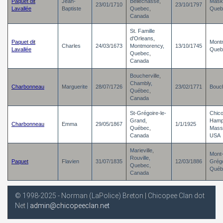
Paquet dit
Jean-
Bellechasse,
Mask
23/01/1710
23/10/1797
Lavallée
Baptiste
Quebec,
Queb
Canada
St. Famille
d'Orleans,
Paquet dit
Mont
Charles
24/03/1673
Montmorency,
13/10/1745
Lavallée
Queb
Quebec,
Canada
Boucherville,
Chambly,
Charbonneau
Marguerite
28/07/1726
23/02/1771
Bouch
Québec,
Canada
St-Grégoire-le-
Chic
Grand,
Hamp
Charbonneau
Emma
29/05/1867
1/1/1925
Québec,
Mass
Canada
USA
Marieville,
Mont-
Rouville,
Paquet
Flavien
31/07/1835
12/03/1886
Grégo
Quebec,
Québ
Canada
© 1998-2025 - Norman (LaPolice) Breton | Chicopee Clan dot
Net |
admin@chicopeeclan.net