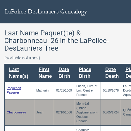
Last Name Paquet(te) &
Charbonneau:
26
in the LaPolice-
DesLauriers Tree
(sortable columns)
Last
First
Date
Place
Date
Pl
Name(s)
Name
Birth
Birth
Death
De
Luçon, Eure-et-
La R
Paquet dit
Mathurin
01/01/1609
Loir, Centre,
08/10/1678
Dord
Pasquier
France
Aquit
Montréal
(Urban
Québ
Charbonneau
Jean
02/10/1666
Agglomeration),
03/05/1724
Cana
Quebec,
Canada
Chambly,