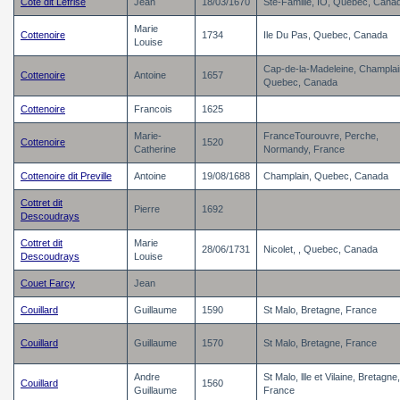
Coté dit Lefrisé
Jean
18/03/1670
Ste-Famille, IO, Quebec, Cana
Marie
Cottenoire
1734
Ile Du Pas, Quebec, Canada
Louise
Cap-de-la-Madeleine, Champlai
Cottenoire
Antoine
1657
Quebec, Canada
Cottenoire
Francois
1625
Marie-
FranceTourouvre, Perche,
Cottenoire
1520
Catherine
Normandy, France
Cottenoire dit Preville
Antoine
19/08/1688
Champlain, Quebec, Canada
Cottret dit
Pierre
1692
Descoudrays
Cottret dit
Marie
28/06/1731
Nicolet, , Quebec, Canada
Descoudrays
Louise
Couet Farcy
Jean
Couillard
Guillaume
1590
St Malo, Bretagne, France
Couillard
Guillaume
1570
St Malo, Bretagne, France
Andre
St Malo, llle et Vilaine, Bretagne,
Couillard
1560
Guillaume
France