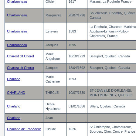
Charbonneau
Olivier
1617
Marans, La Rochelle France
Boucherville, Chambly, Québec
Charbonneau
Marguerite
28/07/1726
Canada
La Rochelle, Charente-Maritime
Charbonneau
Estavan
1583
Aquitaine-Limousin-Poitou-
Charentes, France
Charbonneau
Jacques
1695
Marie-
Charest dit Choret
18/10/1729
Beauport, Quebec, Canada
Angelique
Charest dit Choret
Jacques
18/04/1692
Beauport, Quebec, Canada
Marie
Charland
1693
Catherine
ST-JEAN (ILE D'ORLEANS),
CHARLAND
THECLE
10/07/1730
MONTMORENCY, QUEBEC
Denis-
Charland
31/01/1656
Sillery, Quebec, Canada
Hyacinthe
Charland
Jean
St-Christophe, Chateauroux,
Charland dit Francoeur
Claude
1626
Bourges, Cher, Centre, France