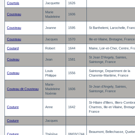
Courtois
Jacquette
1626
Marie
Cousteau
1606
Madeleine
Cousteau
Jeanne
1595
St Barthelemi, Larochelle, Fran
Cousteau
Jacques
1570
Ille-et-Vilaine, Bretagne, France
Coutard
Robert
1644
Maine, Loir-et-Cher, Centre, F
St Jean D'Angely, Saintes,
Couteau
Jean
1581
Saintonge, France
Louis
Saintonge, Department de la
Couteau
1556
Philippe
Charente-Maritime, France
Marie-
St-Jean d'Angely, Saintes,
Couteau dit Cousteau
Madeleine
1606
Saintonge, France
Noémie
St-Hilaire d'Illiers, Illiers-Combr
Couture
Anne
1642
Chartres, Ille-et-Vilaine, Bretag
France
Couture
Jacques
Beaumont, Bellechasse, Quebe
Couture
Thérèse
08/03/1744