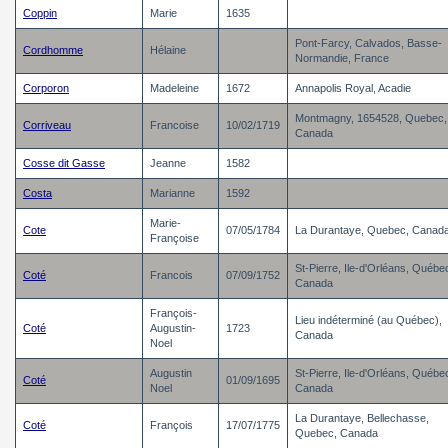
Coppin
Marie
1635
Pont-Farcy, Calvados, Basse-
Cordhomme
Hélaine
Normandie, France
Corporon
Madeleine
1672
Annapolis Royal, Acadie
Montmagny, 1654528, Quebec,
Corriveau
Francoise
10/02/1719
Canada
Cosse dit Gasse
Jeanne
1582
Costa
Marianne
1592
Marie-
Cote
07/05/1784
La Durantaye, Quebec, Canad
Françoise
St-Pierre, Ile-d'Orléans, Québe
Coté
Francois
07/09/1752
Canada
François-
Lieu indéterminé (au Québec),
Coté
Augustin-
1723
Canada
Noel
Augustin
St-Pierre, Ile-d'Orléans, Québe
Coté
01/09/1695
Noel
Canada
La Durantaye, Bellechasse,
Coté
François
17/07/1775
Quebec, Canada