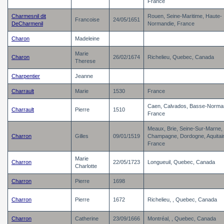
France
Charmesnil dit
Rouen, Seine-Maritime, Haute-
Francoise
24/05/1651
DeCharmenil
Normandie, France
Charon
Madeleine
Marie
Charon
26/02/1674
Richelieu, Quebec, Canada
Therese
Charpentier
Jeanne
Charrault
Marie
1530
France
Caen, Calvados, Basse-Norma
Charrault
Pierre
1510
France
Meaux, Brie, Seine-Sur-Marne,
Charron
Gilles
09/01/1519
Champagne, Dordogne, Aquitai
France
Marie
Charron
22/05/1723
Longueuil, Quebec, Canada
Charlotte
Charron
Pierre
1698
Charron
Pierre
1672
Richelieu, , Quebec, Canada
Charron
Catherine
23/09/1666
Montréal, , Quebec, Canada