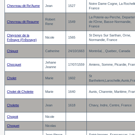
Notre Dame Cogne, La Rochell
Chevreau dit Re’Aume
Jean
1527
France
La Poterie-au-Perche, Departe
Robert
Chevreau dit Reaume
1549
de l'Orne, Basse-Normandie,
Rene
France
Cheysner de la
St Denys Sur Sarthan, Orne,
Nicole
1565
Frênaye (Frêsnaye)
Normandie, France
Chiquot
Catherine
24/10/1663
Montréal, , Quebec, Canada
Jehane
Chocquet
17/07/1559
Amiens, Somme, Picardie, Fra
Jeanne
St
Cholet
Marie
1602
Barthelemi,Larochelle,Aunis,Fr
Cholet dit Cholette
Marie
1640
Aunis, Charente, Maritime, Fra
Cholette
Jean
1618
Chavy, Indre, Centre, France
Chopoit
Nicole
Choquet
Nicolas
Jean Alexre
Saint-Imoges, Francescas, Lot-