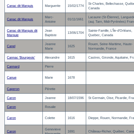
St-Charles, Bellechasse, Québ
Canac dit Marquis
Marguerite
15/02/1774
Canada
Marc-
Lacaune (St-Étienne), Langued
Canac dit Marquis
01/11/1661
Antoine
(auj. Tarn, Midi-Pyrénées) Fra
Canac dit Marquis dit
Jean
Sainte-Famille, L'Île-d'Orléans,
13/06/1704
Marquie
Baptiste
Quebec, Canada
Jeanne
Rouen, Seine-Maritime, Haute-
Canel
1625
Marie
Normandie, France
Cannac 'Bourgeois'
Alexandre
1615
Castres, Gironde, Aquitaine, F
Cannard
Pierre
Canue
Marie
1678
Caperon
Pérette
Caron
Jeanne
18/07/1596
St Germain, Oise, Picardie, Fr
Caron
Rosalie
Caron
Colette
1616
Dieppe, Rouen, Normandie, Fr
Genevieve
Caron
1691
Château-Richer, Québec, Can
Marguerite