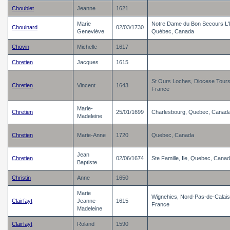
Choublet
Jeanne
1621
Marie
Notre Dame du Bon Secours L'I
Chouinard
02/03/1730
Geneviève
Québec, Canada
Chovin
Michelle
1617
Chretien
Jacques
1615
St Ours Loches, Diocese Tours
Chretien
Vincent
1643
France
Marie-
Chretien
25/01/1699
Charlesbourg, Quebec, Canad
Madeleine
Chretien
Marie-Anne
1720
Quebec, Canada
Jean
Chretien
02/06/1674
Ste Famille, Ile, Quebec, Cana
Baptiste
Christin
Anne
1650
Marie
Wignehies, Nord-Pas-de-Calais
Clairfayt
Jeanne-
1615
France
Madeleine
Clairfayt
Roland
1590