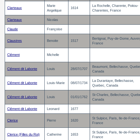
Marie
La Rochelle, Charente, Poitou-
Clarteaux
1614
Angelique
Charentes, France
Clarteaux
Nicolas
Claude
Françoise
Bertignat, Puy-de-Dome, Auver
Claustres
Benoite
1517
France
Clément
Michelle
Beaumont, Bellechasse, Quebe
Clément dit Labonte
Louis
28/07/1707
Canada
La Durantaye, Bellechasse,
Clément dit Labonte
Louis-Marie
08/07/1734
Quebec, Canada
St-Charles, Bellechasse, Queb
Clément dit Labonte
Louis
01/01/1762
Canada
Clément dit Labonte
Leonard
1677
St Sulpice, Paris, Ile-de-France
Clerice
Pierre
1620
France
St Sulpice, Paris, Ile-de-France
Clerice (Filles du Roi)
Catherine
1653
France