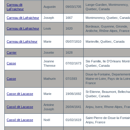
Carreau dit
Lange-Gardien, Montmorency,
Augustin
09/03/1705
LaFraicheur
Quebec, Canada
Carreau dit Lafraicheur
Joseph
1667
Montmorency, Quebec, Canad
Bordeaux, Guyenne, Gironde,
Carreau dit Lafraicheur
Louis
1620
Ardèche, Rhône-Alpes, France
Carreau dit Lafricheur
Marie
05/07/1810
Marieville, Québec, Canada
Carrier
Josette
1628
Jeanne
Ste Famille, Ile D'Orleans Montr
Casse
07/02/1673
Therese
Quebec, Canada
Doue-la-Fontaine, Departement
Casse
Mathurin
07/1593
Maine-et-Loire, Pays de la Loire
France
St-Etienne, Beaumont, Bellecha
Casse dit Lacasse
Marie
19/06/1692
Quebec, Canada
Antoine
Cassé dit Lacasse
26/04/1641
Anjou, Isere, Rhone-Alpes, Fra
Joseph
Saint-Pierre-de-Doue-la-Fontai
Cassé dit Lacasse
Noël
01/02/1619
Anjou, France