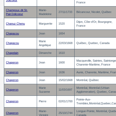
Jolicoeur
France
Champoux dit St-
Marie-
27/11/1733
Bécancour, Nicolet, Québec
Pair/Jolicoeur
Madeleine
Dijon, Côte-d'Or, Bourgogne,
Chanuz Chenu
Marguerite
1520
France
Chapacou
Jean
1654
Marie
Chapacou
22/03/1668
Québec, Quebec, Canada
Angelique
Chapelain
Dimanche
1610
Macqueville, Saintes, Saintonge
Chaperon
Jean
1600
Charente-Maritime, France
Chaperon
Jean
1636
Aunis, Charente, Maritime, Fra
Chaperon
Jean
15/02/1668
Montréal, Québec
Marie
Montréal, Montréal (Urban
Chaperon
11/03/1697
Suzanne
Agglomeration), Quebec, Cana
Pointe-Aux-
Chaperon
Pierre
02/01/1700
Trembles,Montréal,Quebec,Ca
Marie-
Longue-Pointe, Montréal, Queb
Chaperon
25/10/1744
Victoire
Canada