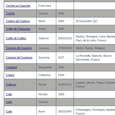
Cochet ou Gauchet
Francoise
Cochin
Jeanne
1605
Codere dit Coderre
Marie
1806
St Hyacinthe, QC
Coiffe dit Chauveau
Andre
1590
Nantes, Bretagne, Loire-Atlanti
Coiffe dit Coiffes
Julienne
20/02/1613
Pays de la Loire, France
Coignon dit Cougnon
Jacques
27/09/1615
Vedrin, Namur, Belgique
La Rochelle, Manche, Basse-
Coignon dit Couignon
Suzanne
1627
Normandie, France
Cointerel
Marguerite
1593
Colard
Catherine
1530
Loudun, Vienne, Poitou-Charen
Coleson
Nicole
11/06/1612
France
Colin
Nicolas
1609
Colin
Jesson
Champagne, Dordogne, Aquitai
Colin
Anne
18/10/1647
France