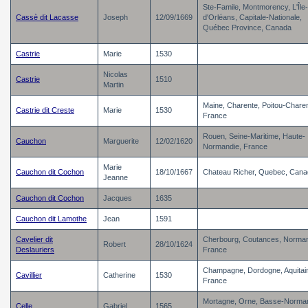
Ste-Famile, Montmorency, L'Île-
Cassè dit Lacasse
Joseph
12/09/1669
d'Orléans, Capitale-Nationale,
Québec Province, Canada
Castrie
Marie
1530
Nicolas
Castrie
1510
Martin
Maine, Charente, Poitou-Chare
Castrie dit Creste
Marie
1530
France
Rouen, Seine-Maritime, Haute-
Cauchon
Marguerite
12/02/1620
Normandie, France
Marie
Cauchon dit Cochon
18/10/1667
Chateau Richer, Quebec, Can
Jeanne
Cauchon dit Cochon
Jacques
1635
Cauchon dit Lamothe
Jean
1591
Cavelier dit
Cherbourg, Coutances, Norman
Robert
28/10/1624
Deslauriers
France
Champagne, Dordogne, Aquitai
Cavillier
Catherine
1530
France
Mortagne, Orne, Basse-Norman
Celle
Gabriel
1565