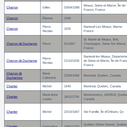
Meaux, Seine-et-Marne, Île-de-
Charron
Gilles
03/04/1588
France, France
Charron
Étienne
1545
Pierre
Nanteuil-Les-Meaux, Marne,
Charron
1635
Nicolas
France
St. Martin de Meaux, Brie,
Charron dit Ducharme
Pierre
01/1607
Champagne, Seine-Sur-Marne,
France
Nanteuil-les-Meaux, Departeme
Pierre
Charron dit Ducharme
21/10/1635
de Seine-et-Marne, Île-de-Fran
Nicolas
France
Charron dit
Marie
23/09/1666
Montréal, Quebec, Canada
Ducharmes
Catherine
Chartier
Michel
1640
Montreal, Quebec, Canada
Marie Anne
Montmorency, 1654534, Quebe
Chartier
18/11/1704
Louise
Canada
Chartier
Michel
23/10/1667
Ste-Famille, Île d'Orléans, Qc
Québec (Notre-Dame), Québec
Chartier
Geneviève
19/01/1702