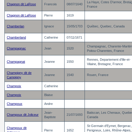
La Haye, Cotes D'armor, Breta
Chagnon dit LaRose
Francois
08/07/1640
France
Chagnon dit LaRose
Pierre
1619
Chamberlan
Ignace
15/05/1703
Québec, Quebec, Canada
Chamberland
Catherine
07/11/1671
Champagnac, Charente-Mariti
Champagnac
Jean
1520
Poitou-Charentes, France
Rennes, Departement d'Ille-et-
Champagnat
Jeanne
1550
Vilaine, Bretagne, France
Champigny dit de
Jeanne
1540
Rouen, France
Campigny
Champoix
Catherine
Champoix
Blaise
Champoux
Andre
Jean-
Batiscan, Les Chenaux, Quebe
Champoux dit Joliceur
21/07/1693
Baptiste
Canada
St-Germain d'Eymet, Bergerac,
Champoux dit
Pierre
1652
Perigneux, Loire, Rhône-Alpes,