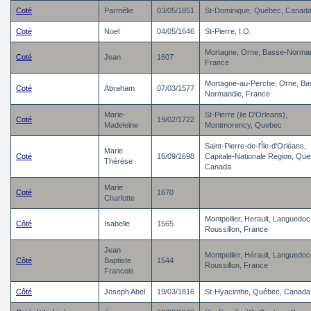
Coté
Parmélie
03/05/1851
St-Dominique, Québec, Canad
Coté
Noel
04/05/1646
St-Pierre, I.O.
Mortagne, Orne, Basse-Norman
Coté
Jean
1607
France
Mortagne-au-Perche, Orne, Ba
Coté
Abraham
07/03/1577
Normandie, France
Marie-
St-Pierre (ile D'Orleans),
Coté
19/02/1722
Madeleine
Montmorency, Quebec
Saint-Pierre-de-l'Île-d'Orléans,
Marie
Coté
16/09/1698
Capitale-Nationale Region, Que
Thérèse
Canada
Marie
Coté
1670
Charlotte
Montpellier, Herault, Languedoc
Côté
Isabelle
1565
Roussillon, France
Jean
Montpellier, Hérault, Languedoc
Côté
Baptiste
1544
Roussillon, France
Francois
Côté
Joseph Abel
19/03/1816
St-Hyacinthe, Québec, Canada