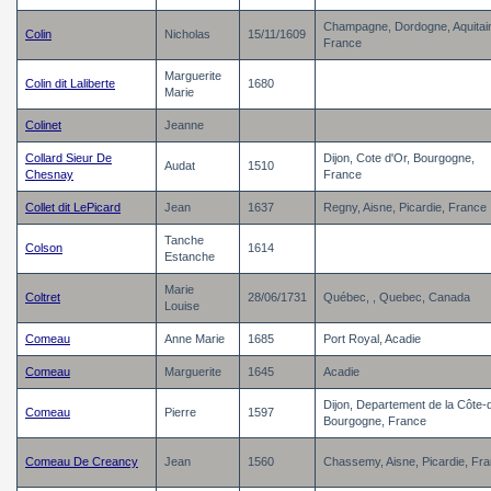
Champagne, Dordogne, Aquitai
Colin
Nicholas
15/11/1609
France
Marguerite
Colin dit Laliberte
1680
Marie
Colinet
Jeanne
Collard Sieur De
Dijon, Cote d'Or, Bourgogne,
Audat
1510
Chesnay
France
Collet dit LePicard
Jean
1637
Regny, Aisne, Picardie, France
Tanche
Colson
1614
Estanche
Marie
Coltret
28/06/1731
Québec, , Quebec, Canada
Louise
Comeau
Anne Marie
1685
Port Royal, Acadie
Comeau
Marguerite
1645
Acadie
Dijon, Departement de la Côte-d
Comeau
Pierre
1597
Bourgogne, France
Comeau De Creancy
Jean
1560
Chassemy, Aisne, Picardie, Fr