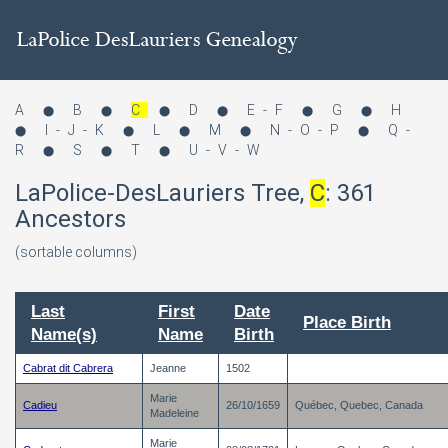
A
B
C
D
E-F
G
H
⬤
⬤
⬤
⬤
⬤
⬤
I-J-K
L
M
N-O-P
Q-
⬤
⬤
⬤
⬤
⬤
R
S
T
U-V-W
⬤
⬤
⬤
LaPolice-DesLauriers Tree,
C
:
361
Ancestors
(sortable columns)
Last
First
Date
Place Birth
Name(s)
Name
Birth
Cabrat dit Cabrera
Jeanne
1502
Marie
Cadieu
26/10/1659
Québec, Quebec, Canada
Madeleine
Marie