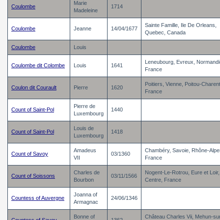
Marie
Coulombe
1714
Madeleine
Sainte Famille, Ile De Orleans,
Coulombe
Jeanne
14/04/1677
Quebec, Canada
Coulombe
Louis
Leneubourg, Evreux, Normandi
Coulombe dit Colombe
Louis
1641
France
Poitiers, Vienne, Poitou-Charen
Coulon dit Courault
Pierre
1620
France
Pierre de
Count of Saint-Pol
1440
Luxembourg
Louis de
Count of Saint-Pol
1418
Luxembourg
Amadeus
Chambéry, Savoie, Rhône-Alpe
Count of Savoy
03/1360
VII
France
Charles de
Nogent-Le-Rotrou, Eure et Loir,
Count of Soissons
03/11/1566
Bourbon
Centre, France
Joanna of
Countess of Auvergne
24/06/1346
Armagnac
Bonne of
Château Charles Vii, Mehun-su