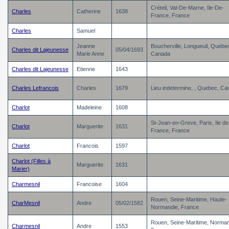
Créteil, Val-De-Marne, Ile-De-
Charles
Catherine
1638
France, France
Charles
Samuel
Jeanne
Boucherville, Longueuil, Quebe
Charles dit Lajeunesse
05/04/1693
Marie Anne
Canada
Charles dit Lajeunesse
Etienne
1643
Charles Lefrancois
Charles
1679
Lieu indetermine, , Quebec, C
Charlot
Madeleine
1608
St-Jean-en-Greve, Paris, Ile de
Charlot
Marguerite
1631
France, France
Charlot
Francois
1597
Charlot (Filles à
Marguerite
1631
Marier)
Charmesnil
Francoise
1604
Rouen, Seine-Maritime, Haute-
CharMesnil
Andre
05/02/1582
Normandie, France
Rouen, Seine-Maritime, Norman
Charmesnil
Andre
1553