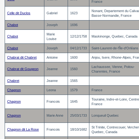
France
Nonant, Departement du Calva
Celle dit Duclos
Gabriel
1623
Basse-Normandie, France
Chabot
Joseph
1696
Marie
Chabot
12/12/1758
Maskinonge, Quebec, Canada
Louise
Chabot
Joseph
04/12/1733
Saint-Laurent-de-l'Île-d'Orléans
Chabrat dit Chabret
Antoine
1600
Anjou, Isere, Rhone-Alpes, Fra
Lachaussee, Vienne, Poitou-
Chabrat dit Gougeon
Jeanne
1560
Charentes, France
Chabret
Jeanne
1565
Chagnon
Leona
1579
France
Touraine, Indre-et-Loire, Centre
Chagnon
Francois
1645
France
Chagnon
Marie Anne
25/03/1733
Lonqueuil Quebec
St Trinite, Contrecouer, Verche
Chagnon dit La Rose
Francois
18/10/1682
Quebec, Canada