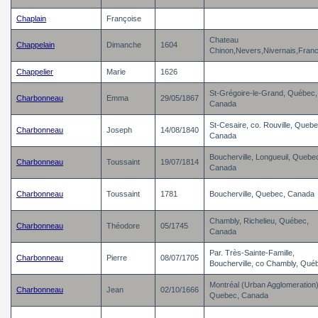
Chaplain
Françoise
Chateau
Chappelain
Dimanche
1604
Chinon,Nevers,Nivernais,Fran
Chappelier
Marie
1626
St-Grégoire-le-Grand, Québec,
Charbonneau
Emma
29/05/1867
Canada
St-Cesaire, co. Rouville, Quebe
Charbonneau
Joseph
14/08/1840
Canada
Boucherville, Longueuil, Quebe
Charbonneau
Toussaint
19/07/1814
Canada
Charbonneau
Toussaint
1781
Boucherville, Quebec, Canada
Chambly, Richelieu, Québec,
Charbonneau
Théodore
05/1745
Canada
Par. Très-Sainte-Famille,
Charbonneau
Pierre
08/07/1705
Boucherville, co Chambly, Qué
Montréal (Urban Agglomeration)
Charbonneau
Jean
02/10/1666
Quebec, Canada