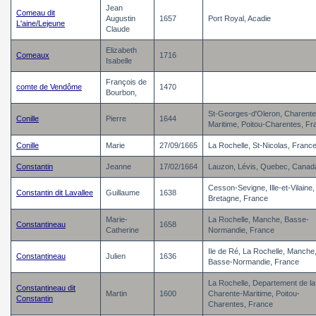
Jean
Comeau dit
Augustin
1657
Port Royal, Acadie
L'aine/Lejeune
Claude
Elizabeth
Comeaux
1716
Isabelle
François de
comte de Vendôme
1470
Bourbon,
St-Georges-d'Oleron, Charente
Conille
Pierre
1644
Maritime, Poitou-Charentes, Fr
Conille
Marie
27/09/1665
La Rochelle, St-Nicolas, Franc
Constantin
Jeanne
17/02/1664
Lauzon, Lévis, Quebec, Canad
Cesson-Sevigne, Ille-et-Vilaine,
Constantin dit Lavallee
Guillaume
1638
Bretagne, France
Marie-
La Rochelle, Manche, Basse-
Constantineau
1658
Catherine
Normandie, France
Ile de Ré, La Rochelle, Manche
Constantineau
Julien
1636
Basse-Normandie, France
La Rochelle, Departement de la
Constantineau dit
Martin
1600
Charente-Maritime, Poitou-
Constantin
Charentes, France