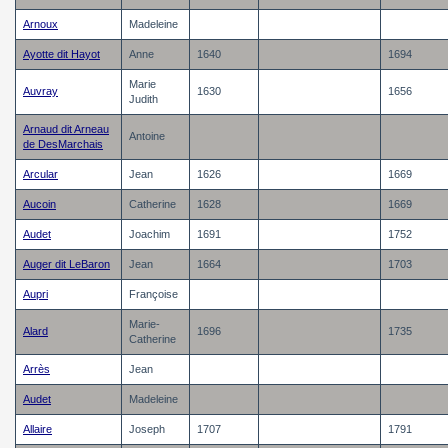
Arnoux
Madeleine
Ayotte dit Hayot
Anne
1640
1694
Marie
Auvray
1630
1656
Judith
Arnaud dit Arneau
Antoine
de DesMarchais
Arcular
Jean
1626
1669
Aucoin
Catherine
1628
1669
Audet
Joachim
1691
1752
Auger dit LeBaron
Jean
1664
1703
Aupri
Françoise
Marie-
Alard
1696
1735
Catherine
Arrès
Jean
Audet
Madeleine
Allaire
Joseph
1707
1791