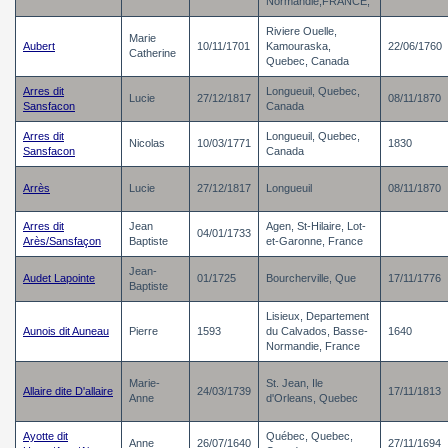
Normandie,FRANCE,
Riviere Ouelle,
Marie
Aubert
10/11/1701
Kamouraska,
22/06/1760
Catherine
Quebec, Canada
Arres dit
Longueuil, Quebec,
Lucie
27/12/1817
08/11/1870
Sansfacon
Canada
Arres dit
Longueuil, Quebec,
Nicolas
10/03/1771
1830
Sansfacon
Canada
Arrès
Lucie
27/12/1817
Longueuil
08/11/1870
Arres dit
Jean
Agen, St-Hilaire, Lot-
04/01/1733
Arès/Sansfaçon
Baptiste
et-Garonne, France
Jean-
Audet Lapointe
01/1725
Bourcherville, Que
17/11/1776
Baptiste
Lisieux, Departement
Aunois dit Auneau
Pierre
1593
du Calvados, Basse-
1640
Normandie, France
Marie-
St. Jean, Ile
Allaire dite D'allaire
24/03/1739
17/11/1813
Anne
d'Orleans, Quebec
Ayotte dit
Québec, Quebec,
Anne
26/07/1640
27/11/1694