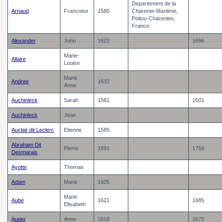
Departement de la
Arnaud
Francoise
1580
Charente-Maritime,
Poitou-Charentes,
France
Alexander
John
1622
1696
Marie-
Allaire
Louise
Marie
Andree
1632
Anne
Auchinleck
Sarah
1561
1601
Auchinleck
Jean
Auclair dit Leclerc
Etienne
1585
Abraham Dit
Pierre
1691
1759
Desmarais
Ayotte
Thomas
Adam
Marie
1605
Marie
Aubé
1621
1685
Elisabeth
Auger
Anne
1618
1672