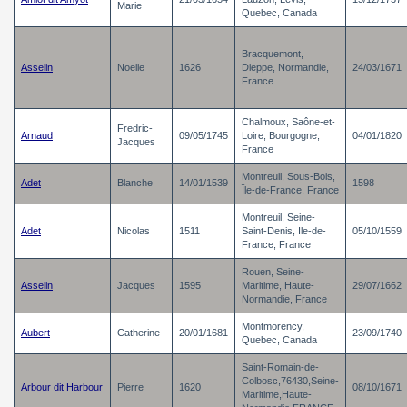
Marie
Quebec, Canada
Bracquemont,
Asselin
Noelle
1626
Dieppe, Normandie,
24/03/1671
France
Chalmoux, Saône-et-
Fredric-
Arnaud
09/05/1745
Loire, Bourgogne,
04/01/1820
Jacques
France
Montreuil, Sous-Bois,
Adet
Blanche
14/01/1539
1598
Île-de-France, France
Montreuil, Seine-
Adet
Nicolas
1511
Saint-Denis, Ile-de-
05/10/1559
France, France
Rouen, Seine-
Asselin
Jacques
1595
Maritime, Haute-
29/07/1662
Normandie, France
Montmorency,
Aubert
Catherine
20/01/1681
23/09/1740
Quebec, Canada
Saint-Romain-de-
Colbosc,76430,Seine-
Arbour dit Harbour
Pierre
1620
08/10/1671
Maritime,Haute-