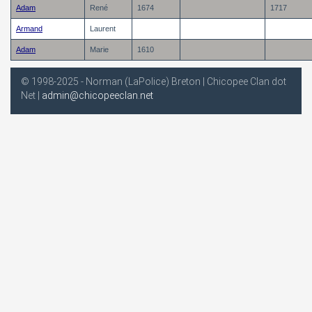
Adam
René
1674
1717
Armand
Laurent
Adam
Marie
1610
© 1998-2025 - Norman (LaPolice) Breton | Chicopee Clan dot
Net |
admin@chicopeeclan.net