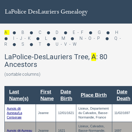
A
B
C
D
E-F
G
H
⬤
⬤
⬤
⬤
⬤
⬤
I-J-K
L
M
N-O-P
Q-
⬤
⬤
⬤
⬤
⬤
R
S
T
U-V-W
⬤
⬤
⬤
LaPolice-DesLauriers Tree,
A
:
80
Ancestors
(sortable columns)
Last
First
Date
Date
Place Birth
Name(s)
Name
Birth
Death
Aunois dit
Lisieux, Departement
Auneau/La
Jeanne
12/01/1621
du Calvados, Basse-
11/02/1697
Ceriseraie
Normandie, France
Lisieux, Calvados,
Aunois dit Auneau
Jeanne
1621
Basse-Normandie,
1697