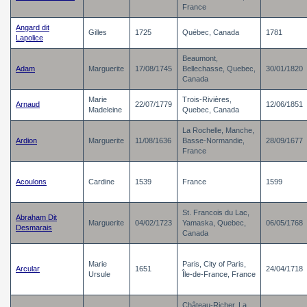
France
Angard dit
Gilles
1725
Québec, Canada
1781
Lapolice
Beaumont,
Adam
Marguerite
17/08/1745
Bellechasse, Quebec,
30/01/1820
Canada
Marie
Trois-Rivières,
Arnaud
22/07/1779
12/06/1851
Madeleine
Quebec, Canada
La Rochelle, Manche,
Ardion
Marguerite
11/08/1636
Basse-Normandie,
28/09/1677
France
Acoulons
Cardine
1539
France
1599
St. Francois du Lac,
Abraham Dit
Marguerite
04/02/1723
Yamaska, Quebec,
06/05/1768
Desmarais
Canada
Marie
Paris, City of Paris,
Arcular
1651
24/04/1718
Ursule
Île-de-France, France
Château-Richer, La