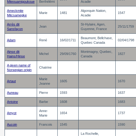
Miteouamigoukoue
Berthélémi
Acadie
Ameckmite
Algonquin Nation,
Marie
1481
1547
Mitcsamegke
Acadie
Arrès dit
St-Hylaire, Agen,
Jean
25/11/1759
Sansfaçon
Guyenne, France
Beaumont, Bellchase,
Adam
René
16/02/1711
02/04/1798
Quebec Canada
Ainse dit
Montmagny, Quebec,
Michel
29/09/1760
1827
Hains/Hinse
Canada
A given name of
Chatrine
Norwegian origin
Marie
Artaut
1605
1670
Jeanne
Auneau
Pierre
1593
1637
Antoine
Barbe
1608
1683
Anne-
Amyot
1654
1737
Marie
Aucoin
Francois
1545
1590
La Rochelle,