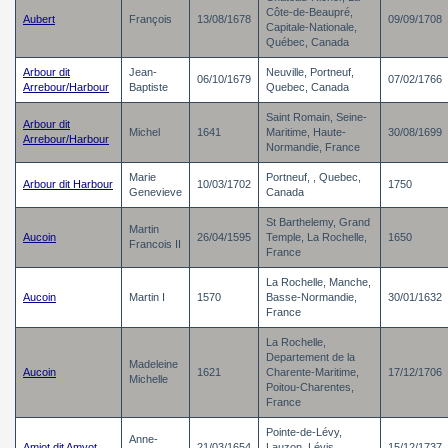
Côte-de-Beaupré,
Aubert
François
13/08/1678
09/09/1708
Capitale-Nationale,
Québec, Canada
Arbour dit
Jean-
Neuville, Portneuf,
06/10/1679
07/02/1766
Arrebour/Harbour
Baptiste
Quebec, Canada
Saint Romain, Seine-
Arbour dit
Michel
1641
Maritime, Haute-
30/08/1699
Arrebour/Harbour
Normandie, France
Marie
Portneuf, , Quebec,
Arbour dit Harbour
10/03/1702
1750
Genevieve
Canada
St Barthelemy, Grand
Martin
Aucoin
26/04/1595
Temple, La Rochelle,
1650
Francois II
France
La Rochelle, Manche,
Aucoin
Martin I
1570
Basse-Normandie,
30/01/1632
France
La Rochelle,
Departement de la
Madeleine
Aucoin
1621
Charente-Maritime,
17/12/1706
Michelle
Poitou-Charentes,
France
Pointe-de-Lévy,
Anne-
Amiot dit Amyot
21/03/1654
Lauzon, Lévis,
15/12/1737