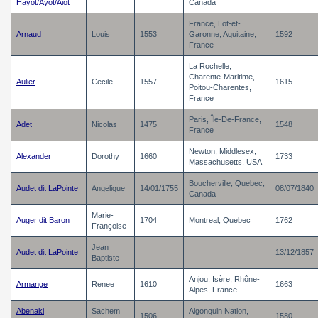
Hayot/Ayot/Aiot
Canada
France, Lot-et-
Arnaud
Louis
1553
Garonne, Aquitaine,
1592
France
La Rochelle,
Charente-Maritime,
Aulier
Cecile
1557
1615
Poitou-Charentes,
France
Paris, Île-De-France,
Adet
Nicolas
1475
1548
France
Newton, Middlesex,
Alexander
Dorothy
1660
1733
Massachusetts, USA
Boucherville, Quebec,
Audet dit LaPointe
Angelique
14/01/1755
08/07/1840
Canada
Marie-
Auger dit Baron
1704
Montreal, Quebec
1762
Françoise
Jean
Audet dit LaPointe
13/12/1857
Baptiste
Anjou, Isère, Rhône-
Armange
Renee
1610
1663
Alpes, France
Abenaki
Sachem
Algonquin Nation,
1506
1580