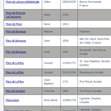
Pinel dit Lafrance/Bellefeuille
Gilles
28/02/1635
Basse-Normandie,
France
Pinet dit Pinel de
Marie
1626
LaChesnaye
Pinet dit Pinot
Anne
1615
Pitré dit Beneque
Maturin
Flanders
Mer Du, Nord, Nord-Pas-
Pitre dit Beneque
Jean
1636
de-Calais, France
Annapolis, Port Royal,
Pitre dit Beneque
Jean
1641
Acadie
St. Jean Baptiste, Nicolet,
Pitre dit LePitre
Joseph
17/04/1771
Quebec
Pitre dit LePitre
Joseph
31/01/1746
Beaubassin, Acadia
Jean-
Pitre dit LePitre
1711
Port Royal, Acadie
Baptiste
Pitre dit Nordest
Francois
1682
Port Royal, Acadie
Laprairie, Quebec,
Plamondon
Anne Marie
13/08/1719
Canada
Laprairie, Quebec,