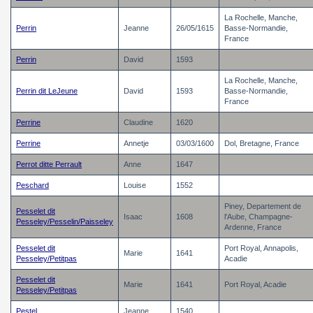
La Rochelle, Manche,
Perrin
Jeanne
26/05/1615
Basse-Normandie,
France
Perrin
David
1593
La Rochelle, Manche,
Perrin dit LeJeune
David
1593
Basse-Normandie,
France
Perrine
Claudine
1620
Perrine
Annetje
03/03/1600
Dol, Bretagne, France
Perrot ditte Perrault
Anne
1647
Peschard
Louise
1552
Piney, Departement de
Pesselet dit
Isaac
1608
l'Aube, Champagne-
Pesseley/Pesselin/Paisseley
Ardenne, France
Pesselet dit
Port Royal, Annapolis,
Marie
1641
Pesseley/Petitpas
Acadie
Pesselet dit
Marie
1641
Port Royal, Acadie
Pesseley/Petitpas
Pestel
Jeanne
1540