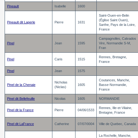
Pineault
Isabelle
1600
Saint-Ouen-en-Belin
(Église Saint Ouen),
Pineault dit Laperle
Pierre
1631
Sarthe, Pays de la Loire,
France
Campagnolles, Calvados
Pinel
Jean
1595
Vire, Normandie S-M,
Fran
Rennes, Bretagne,
Pinel
Caris
1515
France
Pinel
Jean
1575
Coutances, Manche,
Nicholas
Pinel de la Chenaie
1605
Basse-Normandie,
(Niclas)
France
Pinel dit Bellefeuille
Nicolas
1605
NORMANDIE
Rennes, Ille-et-Vilaine,
Pinel dit la France
Pierre
04/06/1533
Bretagne, France
Pinel dit LaFrance
Catherine
07/07/0004
Ville de Quebec, Canada
La Rochelle, Manche,