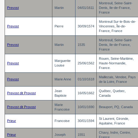
Montreuil, Seine-Saint-
Prevost
Martin
04/01/1611
Denis, Ile-de-France,
France
Montreuil Sur-le-Bois-de-
Prevost
Pierre
30/09/1574
Vincennes, Île-de-
France, France
Montreuil, Seine-Saint-
Prevost
Martin
1535
Denis, Ile-de-France,
France
Rouen, Seine-Maritime,
Marguerite
Prevost
25/06/1562
Haute-Normandie,
Louise
France.
Maillezais, Vendee, Pays
Prevost
Marie Anne
01/10/1618
de la Loire, France
Jean
Québec, Quebec,
Prevost dit Provost
16/05/1662
Baptiste
Canada
Marie
Prevost dit Provost
10/01/1690
Beauport, PQ, Canada
Francoise
St Laurent, Gironde,
Prieur
Francoise
30/01/1594
Aquitaine, France
Chavy, Indre, Centre,
Prieur
Joseph
1551
France