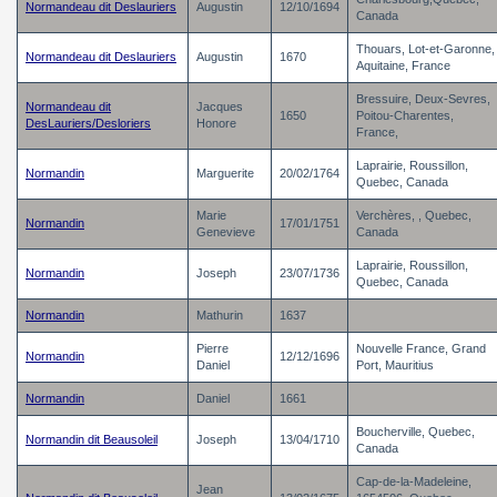
Normandeau dit Deslauriers
Augustin
12/10/1694
Canada
Thouars, Lot-et-Garonne,
Normandeau dit Deslauriers
Augustin
1670
Aquitaine, France
Bressuire, Deux-Sevres,
Normandeau dit
Jacques
1650
Poitou-Charentes,
DesLauriers/Desloriers
Honore
France,
Laprairie, Roussillon,
Normandin
Marguerite
20/02/1764
Quebec, Canada
Marie
Verchères, , Quebec,
Normandin
17/01/1751
Genevieve
Canada
Laprairie, Roussillon,
Normandin
Joseph
23/07/1736
Quebec, Canada
Normandin
Mathurin
1637
Pierre
Nouvelle France, Grand
Normandin
12/12/1696
Daniel
Port, Mauritius
Normandin
Daniel
1661
Boucherville, Quebec,
Normandin dit Beausoleil
Joseph
13/04/1710
Canada
Cap-de-la-Madeleine,
Jean