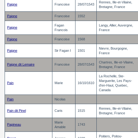
Rennes, Ille-et-Vilaine,
Paigne
Francoise
28/07/1543
Bretagne, France
Paigne
Francoise
1552
Fagan
Langy, Allier, Auvergne,
Paigne
Francois
France
Paigne
Francoise
1568
Nievre, Bourgogne,
Paigne
Sir Fagan I
1501
France
Chartres, Ille-et-Vilaine,
Paigne dit Lemaire
Francoise
28/07/1543
Bretagne, France
La Rochelle, Ste-
Marguerite, Les Pays-
Pain
Marie
16/10/1610
d'en-Haut, Quebec,
Canada
Pain
Nicolas
Rennes, Ille-et-Vilaine,
Pain dit Pinel
Caris
1515
Bretagne, France
Marie
Papineau
1743
Amable
Poitiers, Poitou-