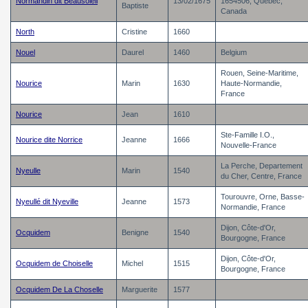
Normandin dit Beausoleil
13/02/1675
1654506, Quebec,
Baptiste
Canada
North
Cristine
1660
Nouel
Daurel
1460
Belgium
Rouen, Seine-Maritime,
Nourice
Marin
1630
Haute-Normandie,
France
Nourice
Jean
1610
Ste-Famille I.O.,
Nourice dite Norrice
Jeanne
1666
Nouvelle-France
La Perche, Departement
Nyeulle
Marin
1540
du Cher, Centre, France
Tourouvre, Orne, Basse-
Nyeullé dit Nyeville
Jeanne
1573
Normandie, France
Dijon, Côte-d'Or,
Ocquidem
Benigne
1540
Bourgogne, France
Dijon, Côte-d'Or,
Ocquidem de Choiselle
Michel
1515
Bourgogne, France
Ocquidem De La Choselle
Marguerite
1577