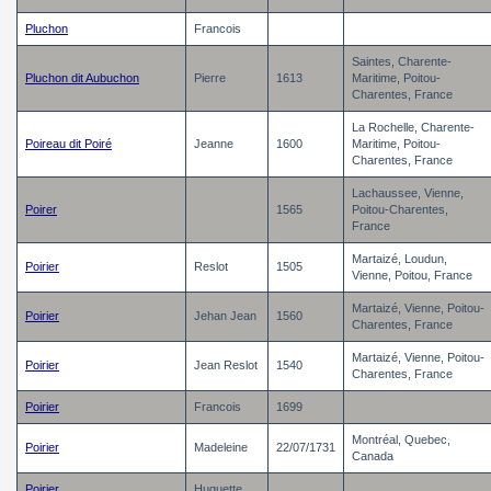
Pluchon
Francois
Saintes, Charente-
Pluchon dit Aubuchon
Pierre
1613
Maritime, Poitou-
Charentes, France
La Rochelle, Charente-
Poireau dit Poiré
Jeanne
1600
Maritime, Poitou-
Charentes, France
Lachaussee, Vienne,
Poirer
1565
Poitou-Charentes,
France
Martaizé, Loudun,
Poirier
Reslot
1505
Vienne, Poitou, France
Martaizé, Vienne, Poitou-
Poirier
Jehan Jean
1560
Charentes, France
Martaizé, Vienne, Poitou-
Poirier
Jean Reslot
1540
Charentes, France
Poirier
Francois
1699
Montréal, Quebec,
Poirier
Madeleine
22/07/1731
Canada
Poirier
Huguette