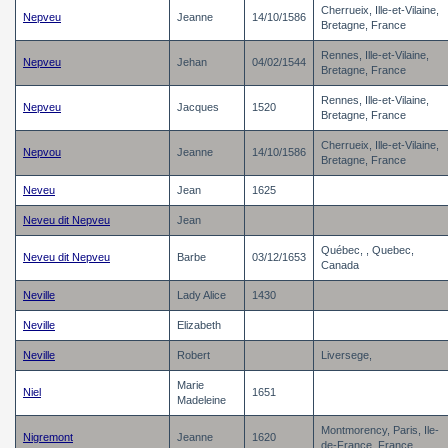
Cherrueix, Ille-et-Vilaine,
Nepveu
Jeanne
14/10/1586
Bretagne, France
Rennes, Ille-et-Vilaine,
Nepveu
Jehan
04/02/1544
Bretagne, France
Rennes, Ille-et-Vilaine,
Nepveu
Jacques
1520
Bretagne, France
Cherrueix, Ille-et-Vilaine,
Nepvou
Jeanne
14/10/1586
Bretagne, France
Neveu
Jean
1625
Neveu dit Nepveu
Jean
Québec, , Quebec,
Neveu dit Nepveu
Barbe
03/12/1653
Canada
Neville
Lady Alice
1430
Neville
Elizabeth
Neville
Robert
Liversege,
Marie
Niel
1651
Madeleine
Montmorency, Paris, Ile-
Nigremont
Jeanne
1620
de-France, France