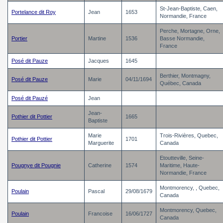
St-Jean-Baptiste, Caen,
Portelance dit Roy
Jean
1653
Normandie, France
Perche, Mortagne, Orne,
Portier
Martine
1536
Basse Normandie,
France
Posé dit Pauze
Jacques
1645
Berthier, Montmagny,
Posé dit Pauze
Marie
04/11/1694
Québec, Canada
Posé dit Pauzé
Jean
Jean-
Pothier dit Pottier
1665
Baptiste
Marie
Trois-Rivières, Quebec,
Pothier dit Pottier
1701
Marguerite
Canada
Etoutteville, Seine-
Pougnye dit Pougnie
Catherine
1574
Maritime, Haute-
Normandie, France
Montmorency, , Quebec,
Poulain
Pascal
29/08/1679
Canada
Montmorency, Quebec,
Poulain
Francoise
16/06/1727
Canada