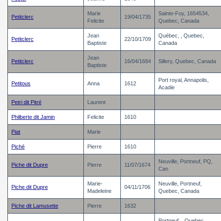
Marie
Sainte-Foy, 1654534,
Petitclerc
19/04/1735
Felicite
Quebec, Canada
Jean
Québec, , Quebec,
Petitclerc
22/10/1709
Baptiste
Canada
Jean
Petitclerc
16/04/1684
Sillery, Quebec, Canada
Baptiste
Port royal, Annapolis,
Petitous
Anna
1612
Acadie
Petri dit Pitré
Laurent
Philberte dit Jamin
Felicite
1610
Piat
Marie
Piché
Pierre
1610
Neuville, Portneuf, PQ,
Piche dit Dupre
Pierre
11/07/1674
Can
Marie-
Neuville, Portneuf,
Piche dit Dupre
04/11/1706
Madeleine
Quebec, Canada
Piche dit Lamusette
Pierre
1632
Portneuf, , Quebec,