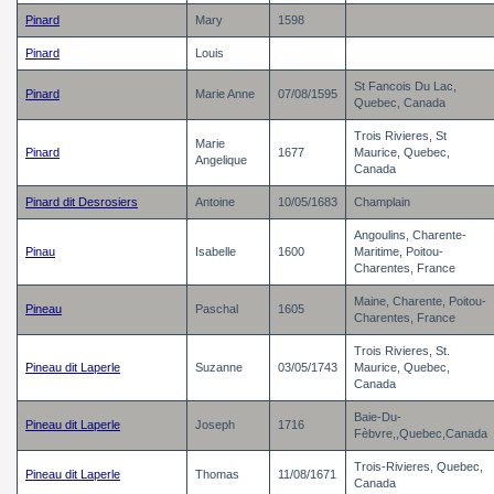
Pinard
Mary
1598
Pinard
Louis
St Fancois Du Lac,
Pinard
Marie Anne
07/08/1595
Quebec, Canada
Trois Rivieres, St
Marie
Pinard
1677
Maurice, Quebec,
Angelique
Canada
Pinard dit Desrosiers
Antoine
10/05/1683
Champlain
Angoulins, Charente-
Pinau
Isabelle
1600
Maritime, Poitou-
Charentes, France
Maine, Charente, Poitou-
Pineau
Paschal
1605
Charentes, France
Trois Rivieres, St.
Pineau dit Laperle
Suzanne
03/05/1743
Maurice, Quebec,
Canada
Baie-Du-
Pineau dit Laperle
Joseph
1716
Fèbvre,,Quebec,Canada
Trois-Rivieres, Quebec,
Pineau dit Laperle
Thomas
11/08/1671
Canada