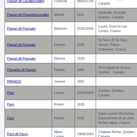
Paquet dit Lavallée/Vallee
Francois
06/05/1745
Canada
Marieville, Rouville,
Paquet dit Paquette/Lavallée
Michel
1811
Quebec, Canada
Luçon, Eure-et-Loir,
Paquet dit Pasquier
Mathurin
01/01/1609
Centre, France
St Pierre Et St Paul,
Paquet dit Pasquier
Etienne
1585
Vienne, Poitou-
Charentes, France
Paquet dit Pasquier
Etienne
1529
St-Grégoire-le-Grand,
Paquette dit Paquet
Flavien
1866
Québec , Canada
PARADIS
Jeanne
1687
Quebec, Quebec,
Pare
Louise
19/08/1654
Canada
Pare
Robert
1626
Saint-Laurent-Rochefort,
Paré
Robert
1626
Departement de la Loire,
Rhône-Alpes, France
Marie
Chateau Richer, Quebec,
Paré dit Paray
19/08/1654
Louise
Canada