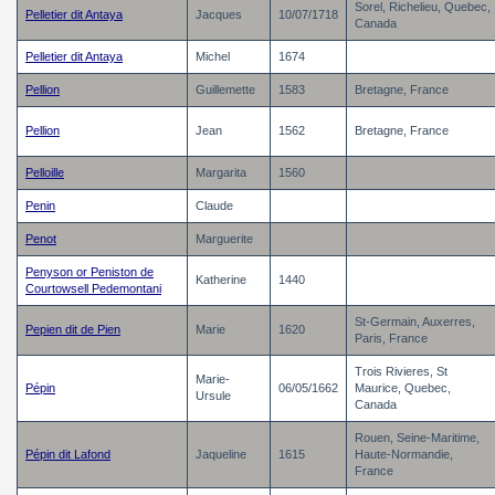
Sorel, Richelieu, Quebec,
Pelletier dit Antaya
Jacques
10/07/1718
Canada
Pelletier dit Antaya
Michel
1674
Pellion
Guillemette
1583
Bretagne, France
Pellion
Jean
1562
Bretagne, France
Pelloille
Margarita
1560
Penin
Claude
Penot
Marguerite
Penyson or Peniston de
Katherine
1440
Courtowsell Pedemontani
St-Germain, Auxerres,
Pepien dit de Pien
Marie
1620
Paris, France
Trois Rivieres, St
Marie-
Pépin
06/05/1662
Maurice, Quebec,
Ursule
Canada
Rouen, Seine-Maritime,
Pépin dit Lafond
Jaqueline
1615
Haute-Normandie,
France