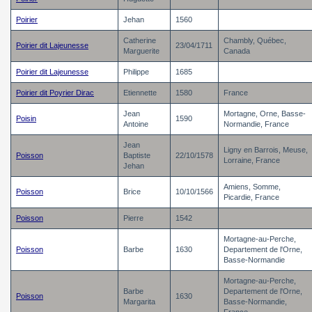
Poirier
Jehan
1560
Catherine
Chambly, Québec,
Poirier dit Lajeunesse
23/04/1711
Marguerite
Canada
Poirier dit Lajeunesse
Philippe
1685
Poirier dit Poyrier Dirac
Etiennette
1580
France
Jean
Mortagne, Orne, Basse-
Poisin
1590
Antoine
Normandie, France
Jean
Ligny en Barrois, Meuse,
Poisson
Baptiste
22/10/1578
Lorraine, France
Jehan
Amiens, Somme,
Poisson
Brice
10/10/1566
Picardie, France
Poisson
Pierre
1542
Mortagne-au-Perche,
Poisson
Barbe
1630
Departement de l'Orne,
Basse-Normandie
Mortagne-au-Perche,
Barbe
Departement de l'Orne,
Poisson
1630
Margarita
Basse-Normandie,