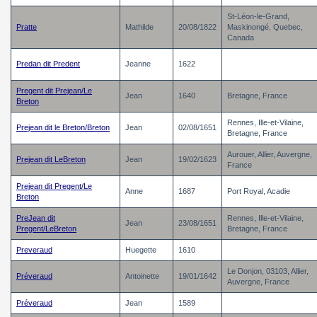
St-Léon-le-Grand,
Pratte
Mathilde
20/08/1822
Maskinongé, Quebec,
Canada
Predan dit Predent
Jeanne
1622
Pregent dit Prejean/Le
Jean
1640
Bretagne, France
Breton
Rennes, Ille-et-Vilaine,
Prejean dit le Breton/Breton
Jean
02/08/1651
Bretagne, France
Aurouer, Allier, Auvergne,
Prejean dit LeBreton
Jean
19/02/1623
France
Prejean dit Pregent/Le
Anne
1687
Port Royal, Acadie
Breton
PreJean dit
Rennes, Ille-et-Vilaine,
Jean
23/08/1651
Pregent/LeBreton
Bretagne, France
Preveraud
Huegette
1610
Le Donjon, 03103, Allier,
Préveraud
Antoinette
19/01/1642
Auvergne, France
Préveraud
Jean
1589