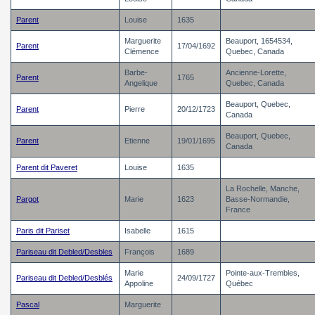
Parent
Louise
1635
Marguerite
Beauport, 1654534,
Parent
17/04/1692
Clémence
Quebec, Canada
Barbe-
Ancienne-Lorette,
Parent
1765
Angelique
Quebec, Canada
Beauport, Quebec,
Parent
Pierre
20/12/1723
Canada
Beauport, Quebec,
Parent
Etienne
19/01/1695
Canada
Parent dit Paveret
Louise
1635
La Rochelle, Manche,
Pargot
Marie
1623
Basse-Normandie,
France
Paris dit Pariset
Isabelle
1615
Pariseau dit Debled/Desbles
François
1689
Marie
Pointe-aux-Trembles,
Pariseau dit Debled/Desblés
24/09/1727
Appoline
Québec
Pascal
Marguerite