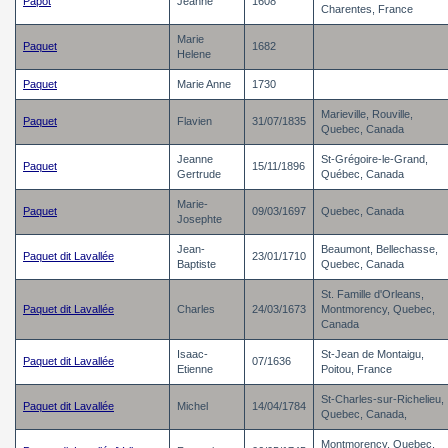
Papot
Jeanne
1608
Charentes, France
Marie
Paquet
1682
Helene
Paquet
Marie Anne
1730
Marieville, Rouville,
Paquet
Flavien
31/07/1835
Quebec, Canada
Jeanne
St-Grégoire-le-Grand,
Paquet
15/11/1896
Gertrude
Québec, Canada
Marie-
Paquet
09/03/1697
Quebec, Canada
Josephte
Jean-
Beaumont, Bellechasse,
Paquet dit Lavallée
23/01/1710
Baptiste
Quebec, Canada
St. Famille d'Orleans,
Paquet dit Lavallée
Charles
24/03/1673
Montmorency, Quebec,
Canada
Isaac-
St-Jean de Montaigu,
Paquet dit Lavallée
07/1636
Etienne
Poitou, France
St-Charles-sur-Richelieu,
Paquet dit Lavallée
Michel
14/04/1784
Quebec, Canada,
Montmorency, Quebec,