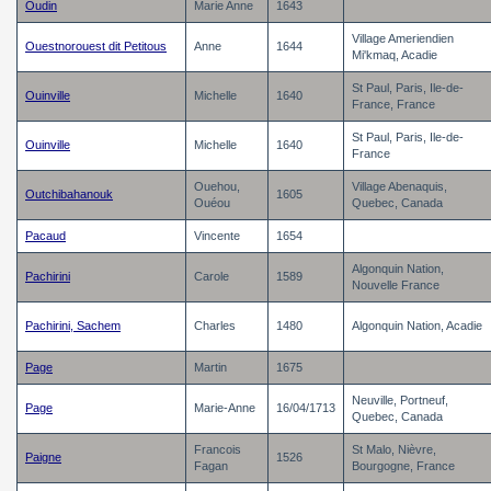
Oudin
Marie Anne
1643
Village Ameriendien
Ouestnorouest dit Petitous
Anne
1644
Mi'kmaq, Acadie
St Paul, Paris, Ile-de-
Ouinville
Michelle
1640
France, France
St Paul, Paris, Ile-de-
Ouinville
Michelle
1640
France
Ouehou,
Village Abenaquis,
Outchibahanouk
1605
Ouéou
Quebec, Canada
Pacaud
Vincente
1654
Algonquin Nation,
Pachirini
Carole
1589
Nouvelle France
Pachirini, Sachem
Charles
1480
Algonquin Nation, Acadie
Page
Martin
1675
Neuville, Portneuf,
Page
Marie-Anne
16/04/1713
Quebec, Canada
Francois
St Malo, Nièvre,
Paigne
1526
Fagan
Bourgogne, France