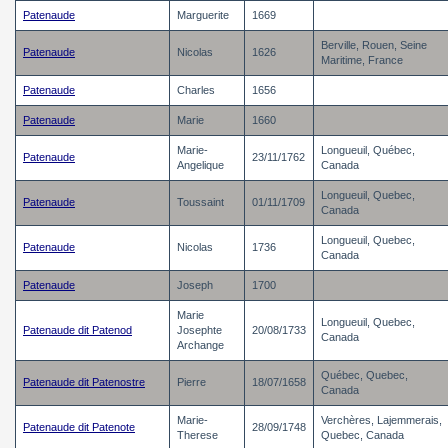
Patenaude
Marguerite
1669
Berville, Rouen, Seine
Patenaude
Nicolas
1626
Maritime, France
Patenaude
Charles
1656
Patenaude
Marie
1660
Marie-
Longueuil, Québec,
Patenaude
23/11/1762
Angelique
Canada
Longueuil, Quebec,
Patenaude
Toussaint
01/11/1709
Canada
Longueuil, Quebec,
Patenaude
Nicolas
1736
Canada
Patenaude
Joseph
1700
Marie
Longueuil, Quebec,
Patenaude dit Patenod
Josephte
20/08/1733
Canada
Archange
Québec, Quebec,
Patenaude dit Patenostre
Pierre
18/07/1658
Canada
Marie-
Verchères, Lajemmerais,
Patenaude dit Patenote
28/09/1748
Therese
Quebec, Canada