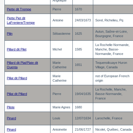
Angelique
Piette dit Trempe
Pierre
1670
Piette Piet dit
Antoine
24/03/1673
Sorel, Richelieu, Pq
LaFreniere/Trempe
Autun, Saône-et-Loire,
Pilin
Sébastienne
1625
Bourgogne, France
La Rochelle-Normande,
Pillard dit Pilet
Michel
1585
Manche, Basse-
Normandie, France
Pillard dit Plat/Plate dit
Marie
Tequenoikuaye Huron
1651
Ouenta
Catherine
Village, Canada
Marie
not of European French
Pillat dit Pillard
Catherine
origin
La Rochelle, Manche,
Pillat dit Pillard
Pierre
19/04/1635
Basse-Normandie,
France
Pilote
Marie Agnes
1680
Pinard
Louis
12/07/1634
Larochelle, France
Pinard
Antoinette
21/06/1727
Nicolet, Québec, Canada