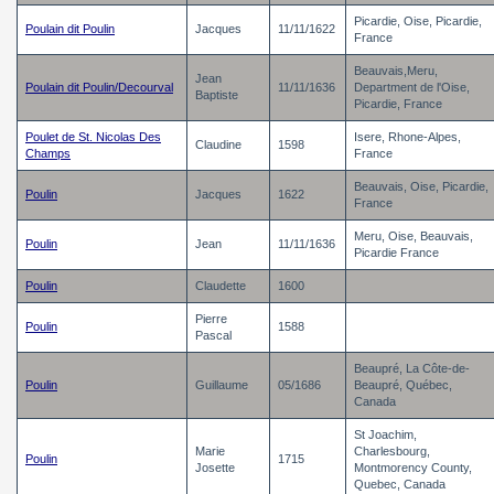
Picardie, Oise, Picardie,
Poulain dit Poulin
Jacques
11/11/1622
France
Beauvais,Meru,
Jean
Poulain dit Poulin/Decourval
11/11/1636
Department de l'Oise,
Baptiste
Picardie, France
Poulet de St. Nicolas Des
Isere, Rhone-Alpes,
Claudine
1598
Champs
France
Beauvais, Oise, Picardie,
Poulin
Jacques
1622
France
Meru, Oise, Beauvais,
Poulin
Jean
11/11/1636
Picardie France
Poulin
Claudette
1600
Pierre
Poulin
1588
Pascal
Beaupré, La Côte-de-
Poulin
Guillaume
05/1686
Beaupré, Québec,
Canada
St Joachim,
Marie
Charlesbourg,
Poulin
1715
Josette
Montmorency County,
Quebec, Canada