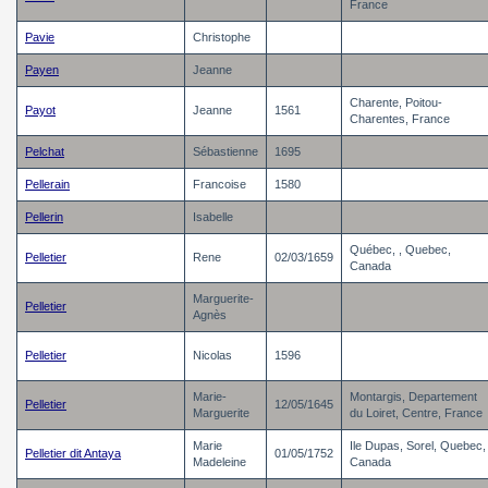
France
Pavie
Christophe
Payen
Jeanne
Charente, Poitou-
Payot
Jeanne
1561
Charentes, France
Pelchat
Sébastienne
1695
Pellerain
Francoise
1580
Pellerin
Isabelle
Québec, , Quebec,
Pelletier
Rene
02/03/1659
Canada
Marguerite-
Pelletier
Agnès
Pelletier
Nicolas
1596
Marie-
Montargis, Departement
Pelletier
12/05/1645
Marguerite
du Loiret, Centre, France
Marie
Ile Dupas, Sorel, Quebec,
Pelletier dit Antaya
01/05/1752
Madeleine
Canada