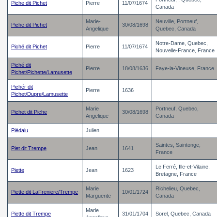
Piche dit Pichet
Pierre
11/07/1674
Canada
Marie-
Neuville, Portneuf,
Piche dit Pichet
30/08/1698
Angelique
Quebec, Canada
Notre-Dame, Quebec,
Piché dit Pichet
Pierre
11/07/1674
Nouvelle-France, France
Piché dit
Pierre
18/08/1636
Faye-la-Vineuse, France
Pichet/Pichette/Lamusette
Pichér dit
Pierre
1636
Pichet/Dupre/Lamusette
Marie
Portneuf, Quebec,
Pichet dit Piche
30/08/1698
Angelique
Canada
Piédalu
Julien
Saintes, Saintonge,
Piet dit Trempe
Jean
1641
France
Le Ferré, Ille-et-Vilaine,
Piette
Jean
1623
Bretagne, France
Marie
Richelieu, Quebec,
Piette dit LaFreniere/Trempe
10/01/1724
Marguerite
Canada
Marie
Piette dit Trempe
31/01/1704
Sorel, Quebec, Canada