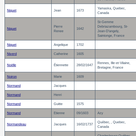
Yamaska, Quebec,
Niquet
Jean
1673
Canada
St-Gemme
Pierre
Debriazambourg, St-
Niquet
1642
Renee
Jean-D'angely,
Saintonge, France
Niquet
Angelique
1702
Niverd
Catherine
1605
Rennes, Ille-et-Vilaine,
Noëlle
Étiennette
28/02/1647
Bretagne, France
Noiron
Marie
1609
Normand
Jacques
Normand
Henri
Normand
Guitte
1575
Normand
Etienne
09/1603
Azy
Québec, , Quebec,
Normandeau
Jacques
16/02/1737
Canada
Charlesbourg,Québec,