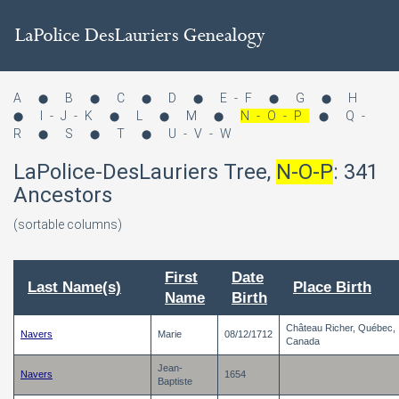
A
B
C
D
E-F
G
H
⬤
⬤
⬤
⬤
⬤
⬤
I-J-K
L
M
N-O-P
Q-
⬤
⬤
⬤
⬤
⬤
R
S
T
U-V-W
⬤
⬤
⬤
LaPolice-DesLauriers Tree,
N-O-P
:
341
Ancestors
(sortable columns)
First
Date
Last Name(s)
Place Birth
Name
Birth
Château Richer, Québec,
Navers
Marie
08/12/1712
Canada
Jean-
Navers
1654
Baptiste