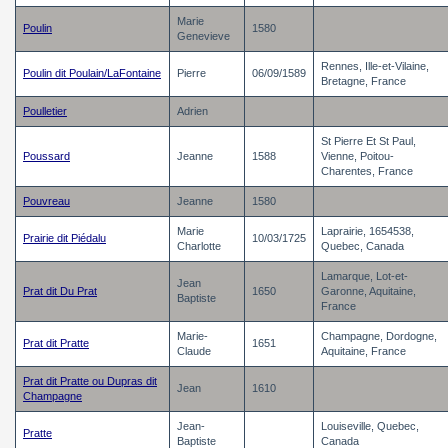
Marie
Poulin
1580
Genevieve
Rennes, Ille-et-Vilaine,
Poulin dit Poulain/LaFontaine
Pierre
06/09/1589
Bretagne, France
Poulletier
Adrien
St Pierre Et St Paul,
Poussard
Jeanne
1588
Vienne, Poitou-
Charentes, France
Pouvreau
Jeanne
1580
Marie
Laprairie, 1654538,
Prairie dit Piédalu
10/03/1725
Charlotte
Quebec, Canada
Lamarque, Lot-et-
Jean
Prat dit Du Prat
1650
Garonne, Aquitaine,
Baptiste
France
Marie-
Champagne, Dordogne,
Prat dit Pratte
1651
Claude
Aquitaine, France
Prat dit Pratte ou Dupras dit
Jean
1610
Champagne
Jean-
Louiseville, Quebec,
Pratte
Baptiste
Canada