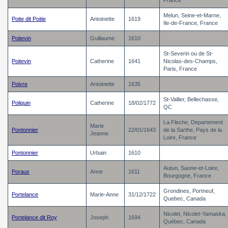
France
Melun, Seine-et-Marne,
Poite dit Poitie
Antoinette
1619
Ile-de-France, France
Poitevin
Guillaume
1610
St-Severin ou de St-
Poitevin
Catherine
1641
Nicolas-des-Champs,
Paris, France
Poivre
Antoinette
1635
St-Vallier, Bellechasse,
Poliquin
Catherine
18/02/1772
QC
La Fleche, Departement
Marie
Pontonnier
22/01/1643
de la Sarthe, Pays de la
Jeanne
Loire, France
Pontonnier
Urbain
1610
Autun, Saone-et-Loire,
Poraux
Anne
1611
Bourgogne, France
Grondines, Portneuf,
Portelance
Marie-Anne
31/12/1722
Quebec, Canada
Nicolet, Nicolet-Yamaska,
Portelance dit Roy
Joseph
1694
Québec, Canada