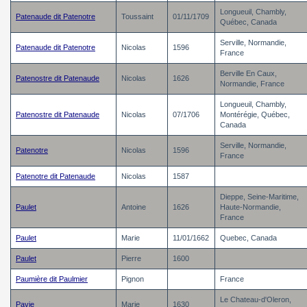
Longueuil, Chambly,
Patenaude dit Patenotre
Toussaint
01/11/1709
Québec, Canada
Serville, Normandie,
Patenaude dit Patenotre
Nicolas
1596
France
Berville En Caux,
Patenostre dit Patenaude
Nicolas
1626
Normandie, France
Longueuil, Chambly,
Patenostre dit Patenaude
Nicolas
07/1706
Montérégie, Québec,
Canada
Serville, Normandie,
Patenotre
Nicolas
1596
France
Patenotre dit Patenaude
Nicolas
1587
Dieppe, Seine-Maritime,
Paulet
Antoine
1626
Haute-Normandie,
France
Paulet
Marie
11/01/1662
Quebec, Canada
Paulet
Pierre
1600
Paumière dit Paulmier
Pignon
France
Le Chateau-d'Oleron,
Pavie
Marie
1630