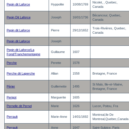
Nicolet, , Quebec,
Pepin dit Laforce
Hyppolite
10/08/1769
Canada
Bécancour, Quebec,
Pepin Dit Laforce
Joseph
16/01/1736
Canada
Trois-Rivières, Quebec,
Pepin dit Laforce
Pierre
29/12/1652
Canada
Pepin dit Laforce
Joseph
Pepin dit Laforce/La
Guillaume
1607
Fond/Tranchemontagne
Perche
Perette
1578
Perche dit Laperche
Allian
1558
Bretagne, France
St Malo, Ille-et-Vilaine,
Périer
Guillemette
1495
Bretagne, France
Perigot
Marguerite
1605
Pernelle dit Pernel
Marie
1626
Lucon, Poitou, Fra
Montreal,Ile De
Perrault
Marie-Anne
14/01/1692
Montreal,Quebec,Canada
Perrault
Anne
1647
Saint-Sulpice, Paris