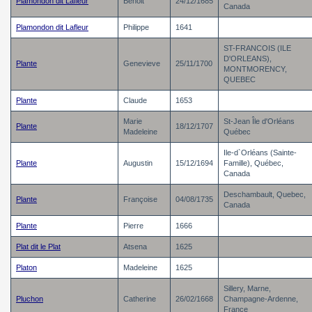
Plamondon dit Lafleur
Benoit
24/12/1685
Canada
Plamondon dit Lafleur
Philippe
1641
ST-FRANCOIS (ILE
D'ORLEANS),
Plante
Genevieve
25/11/1700
MONTMORENCY,
QUEBEC
Plante
Claude
1653
Marie
St-Jean Île d'Orléans
Plante
18/12/1707
Madeleine
Québec
Ile-d`Orléans (Sainte-
Plante
Augustin
15/12/1694
Famille), Québec,
Canada
Deschambault, Quebec,
Plante
Françoise
04/08/1735
Canada
Plante
Pierre
1666
Plat dit le Plat
Atsena
1625
Platon
Madeleine
1625
Sillery, Marne,
Pluchon
Catherine
26/02/1668
Champagne-Ardenne,
France