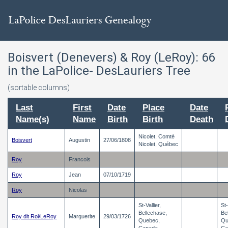
Boisvert (Denevers) & Roy (LeRoy):
66
in the LaPolice- DesLauriers Tree
(sortable columns)
Last
First
Date
Place
Date
Name(s)
Name
Birth
Birth
Death
Nicolet, Comté
Boisvert
Augustin
27/06/1808
Nicolet, Québec
Roy
Francois
Roy
Jean
07/10/1719
Roy
Nicolas
St-Vallier,
St-
Bellechase,
Be
Roy dit Roi/LeRoy
Marguerite
29/03/1726
Quebec,
Qu