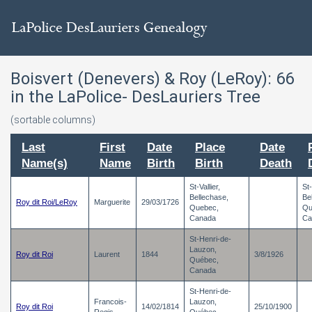
Boisvert (Denevers) & Roy (LeRoy):
66
in the LaPolice- DesLauriers Tree
(sortable columns)
Last
First
Date
Place
Date
Name(s)
Name
Birth
Birth
Death
St-Vallier,
St-
Bellechase,
Be
Roy dit Roi/LeRoy
Marguerite
29/03/1726
Quebec,
Qu
Canada
Ca
St-Henri-de-
Lauzon,
Roy dit Roi
Laurent
1844
3/8/1926
Québec,
Canada
St-Henri-de-
Francois-
Lauzon,
Roy dit Roi
14/02/1814
25/10/1900