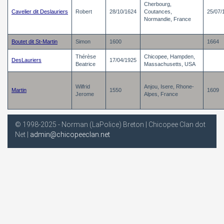
Cherbourg,
Cavelier dit Deslauriers
Robert
28/10/1624
Coutances,
25/07/
Normandie, France
Boutet dit St-Martin
Simon
1600
1664
Thérèse
Chicopee, Hampden,
DesLauriers
17/04/1925
Beatrice
Massachusetts, USA
Wilfrid
Anjou, Isere, Rhone-
Martin
1550
1609
Jerome
Alpes, France
© 1998-2025 - Norman (LaPolice) Breton | Chicopee Clan dot
Net |
admin@chicopeeclan.net