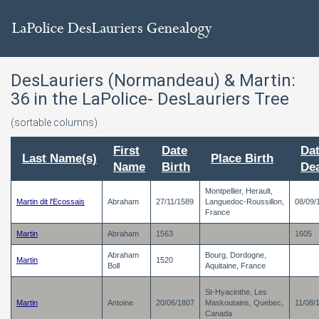
DesLauriers (Normandeau) & Martin:
36
in the LaPolice- DesLauriers Tree
(sortable columns)
First
Date
Da
Last Name(s)
Place Birth
Name
Birth
De
Montpellier, Herault,
Martin dit l'Ecossais
Abraham
27/11/1589
Languedoc-Roussillon,
08/09/
France
Martin
Abraham
1563
1605
Abraham
Bourg, Dordogne,
Martin
1520
Boll
Aquitaine, France
St-Hyacinthe, Les
Martin
Antoine
20/06/1807
Maskoutains, Quebec,
11/08/
Canada