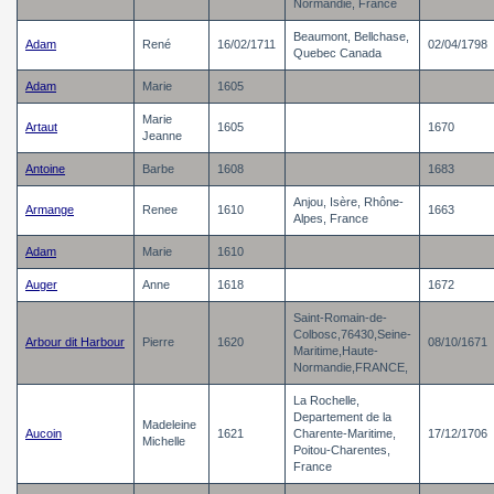
Normandie, France
Beaumont, Bellchase,
Adam
René
16/02/1711
02/04/1798
Quebec Canada
Adam
Marie
1605
Marie
Artaut
1605
1670
Jeanne
Antoine
Barbe
1608
1683
Anjou, Isère, Rhône-
Armange
Renee
1610
1663
Alpes, France
Adam
Marie
1610
Auger
Anne
1618
1672
Saint-Romain-de-
Colbosc,76430,Seine-
Arbour dit Harbour
Pierre
1620
08/10/1671
Maritime,Haute-
Normandie,FRANCE,
La Rochelle,
Departement de la
Madeleine
Aucoin
1621
Charente-Maritime,
17/12/1706
Michelle
Poitou-Charentes,
France