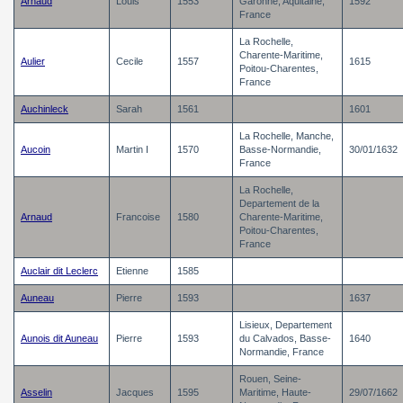
Arnaud
Louis
1553
Garonne, Aquitaine,
1592
France
La Rochelle,
Charente-Maritime,
Aulier
Cecile
1557
1615
Poitou-Charentes,
France
Auchinleck
Sarah
1561
1601
La Rochelle, Manche,
Aucoin
Martin I
1570
Basse-Normandie,
30/01/1632
France
La Rochelle,
Departement de la
Arnaud
Francoise
1580
Charente-Maritime,
Poitou-Charentes,
France
Auclair dit Leclerc
Etienne
1585
Auneau
Pierre
1593
1637
Lisieux, Departement
Aunois dit Auneau
Pierre
1593
du Calvados, Basse-
1640
Normandie, France
Rouen, Seine-
Asselin
Jacques
1595
Maritime, Haute-
29/07/1662