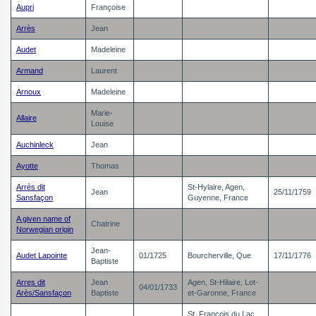
Aupri
Françoise
Arrès
Jean
Audet
Madeleine
Armand
Laurent
Arnoux
Madeleine
Marie-
Allaire
Louise
Auchinleck
Jean
Ayotte
Thomas
Arrès dit
St-Hylaire, Agen,
Jean
25/11/1759
Sansfaçon
Guyenne, France
A given name of
Chatrine
Norwegian origin
Jean-
Audet Lapointe
01/1725
Bourcherville, Que
17/11/1776
Baptiste
Arres dit
Jean
Agen, St-Hilaire, Lot-
04/01/1733
Arès/Sansfaçon
Baptiste
et-Garonne, France
St. Francois du Lac,