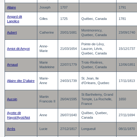
Allaire
Joseph
1707
1791
Angard dit
Gilles
1725
Québec, Canada
1781
Lapolice
Montmorency,
Aubert
Catherine
20/01/1681
23/09/1740
Quebec, Canada
Pointe-de-Lévy,
Anne-
Amiot dit Amyot
21/03/1654
Lauzon, Lévis,
15/12/1737
Marie
Quebec, Canada
Marie
Trois-Rivières,
Arnaud
22/07/1779
12/06/1851
Madeleine
Quebec, Canada
Marie-
St. Jean, Ile
Allaire dite D'allaire
24/03/1739
17/11/1813
Anne
d'Orleans, Quebec
St Barthelemy, Grand
Martin
Aucoin
26/04/1595
Temple, La Rochelle,
1650
Francois II
France
Ayotte dit
Québec, Quebec,
Anne
26/07/1640
27/11/1694
Hayot/Ayot/Aiot
Canada
Arrès
Lucie
27/12/1817
Longueuil
08/11/1870