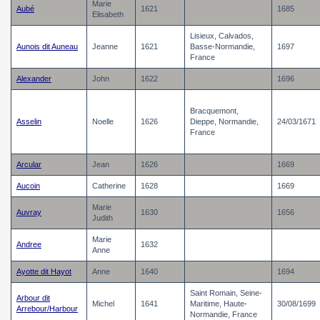
Marie
Aubé
1621
1685
Elisabeth
Lisieux, Calvados,
Aunois dit Auneau
Jeanne
1621
Basse-Normandie,
1697
France
Alexander
John
1622
1696
Bracquemont,
Asselin
Noelle
1626
Dieppe, Normandie,
24/03/1671
France
Arcular
Jean
1626
1669
Aucoin
Catherine
1628
1669
Marie
Auvray
1630
1656
Judith
Marie
Andree
1632
Anne
Ayotte dit Hayot
Anne
1640
1694
Saint Romain, Seine-
Arbour dit
Michel
1641
Maritime, Haute-
30/08/1699
Arrebour/Harbour
Normandie, France