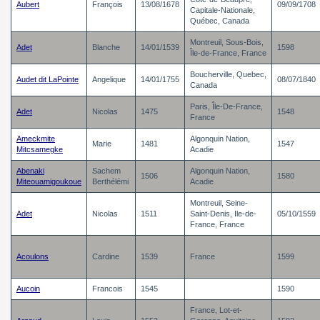
Aubert
François
13/08/1678
09/09/1708
Capitale-Nationale,
Québec, Canada
Montreuil, Sous-Bois,
Adet
Blanche
14/01/1539
1598
Île-de-France, France
Boucherville, Quebec,
Audet dit LaPointe
Angelique
14/01/1755
08/07/1840
Canada
Paris, Île-De-France,
Adet
Nicolas
1475
1548
France
Ameckmite
Algonquin Nation,
Marie
1481
1547
Mitcsamegke
Acadie
Abenaki
Sachem
Algonquin Nation,
1506
1580
Miteouamigoukoue
Berthélémi
Acadie
Montreuil, Seine-
Adet
Nicolas
1511
Saint-Denis, Ile-de-
05/10/1559
France, France
Acoulons
Cardine
1539
France
1599
Aucoin
Francois
1545
1590
France, Lot-et-