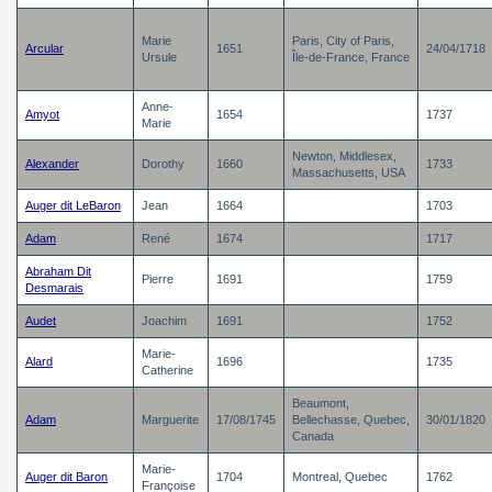
Marie
Paris, City of Paris,
Arcular
1651
24/04/1718
Ursule
Île-de-France, France
Anne-
Amyot
1654
1737
Marie
Newton, Middlesex,
Alexander
Dorothy
1660
1733
Massachusetts, USA
Auger dit LeBaron
Jean
1664
1703
Adam
René
1674
1717
Abraham Dit
Pierre
1691
1759
Desmarais
Audet
Joachim
1691
1752
Marie-
Alard
1696
1735
Catherine
Beaumont,
Adam
Marguerite
17/08/1745
Bellechasse, Quebec,
30/01/1820
Canada
Marie-
Auger dit Baron
1704
Montreal, Quebec
1762
Françoise