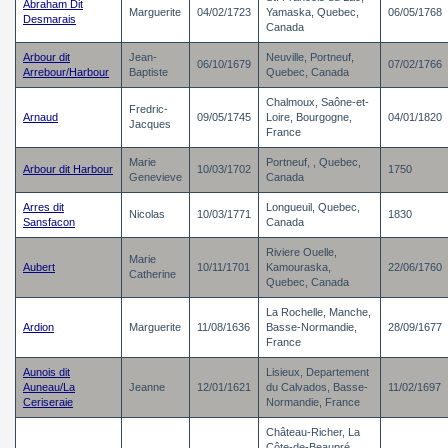
Abraham Dit
Marguerite
04/02/1723
Yamaska, Quebec,
06/05/1768
Desmarais
Canada
Arbour dit
Jean-
Neuville, Portneuf,
06/10/1679
07/02/1766
Arrebour/Harbour
Baptiste
Quebec, Canada
Chalmoux, Saône-et-
Fredric-
Arnaud
09/05/1745
Loire, Bourgogne,
04/01/1820
Jacques
France
Marie
Portneuf, , Quebec,
Arbour dit Harbour
10/03/1702
1750
Genevieve
Canada
Arres dit
Longueuil, Quebec,
Nicolas
10/03/1771
1830
Sansfacon
Canada
Riviere Ouelle,
Marie
Aubert
10/11/1701
Kamouraska,
22/06/1760
Catherine
Quebec, Canada
La Rochelle, Manche,
Ardion
Marguerite
11/08/1636
Basse-Normandie,
28/09/1677
France
Aunois dit
Lisieux, Departement
Auneau/La
Jeanne
12/01/1621
du Calvados, Basse-
11/02/1697
Ceriseraie
Normandie, France
Château-Richer, La
Côte-de-Beaupré,