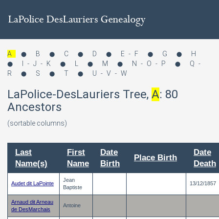
A
B
C
D
E-F
G
H
⬤
⬤
⬤
⬤
⬤
⬤
I-J-K
L
M
N-O-P
Q-
⬤
⬤
⬤
⬤
⬤
R
S
T
U-V-W
⬤
⬤
⬤
LaPolice-DesLauriers Tree,
A
:
80
Ancestors
(sortable columns)
Last
First
Date
Date
Place Birth
Name(s)
Name
Birth
Death
Jean
Audet dit LaPointe
13/12/1857
Baptiste
Arnaud dit Arneau
Antoine
de DesMarchais