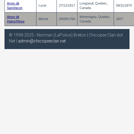
Arres dit
Longueuil, Quebec,
Lucie
27/12/1817
08/11/1870
Sansfacon
Canada
Ainse dit
Montmagny, Quebec,
Michel
29/09/1760
1827
Hains/Hinse
Canada
© 1998-2025 - Norman (LaPolice) Breton | Chicopee Clan dot
Net |
admin@chicopeeclan.net